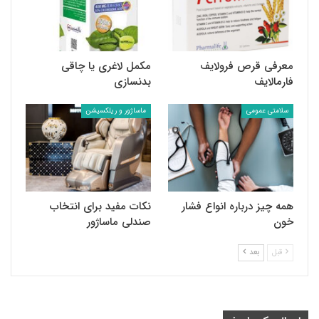
معرفی قرص فرولایف
مکمل لاغری یا چاقی
فارمالایف
بدنسازی
سلامتی عمومی
ماساژور و ریلکسیشن
همه چیز درباره انواع فشار
نکات مفید برای انتخاب
خون
صندلی ماساژور
قبل
بعد