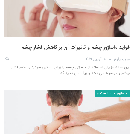
فواید ماساژور چشم و تاثیرات آن بر کاهش فشار چشم
18 آوریل 2019
سمیه زارع
این مقاله مزایای استفاده از ماساژور چشم را برای تسکین سردرد و علائم فشار
چشم را توضیح می دهد و بیان می نماید که
…
ماساژور و ریلکسیشن