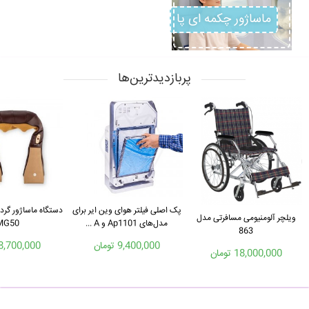
ماساژور چکمه ای پا
پربازدیدترین‌ها
پک اصلی فیلتر هوای وین ایر برای
دستگاه ماساژور گر
ویلچر آلومنیومی مسافرتی مدل
مدل‌های Ap1101 و A ...
MG50
863
9,400,000 تومان
8,700,000 تومان
18,000,000 تومان