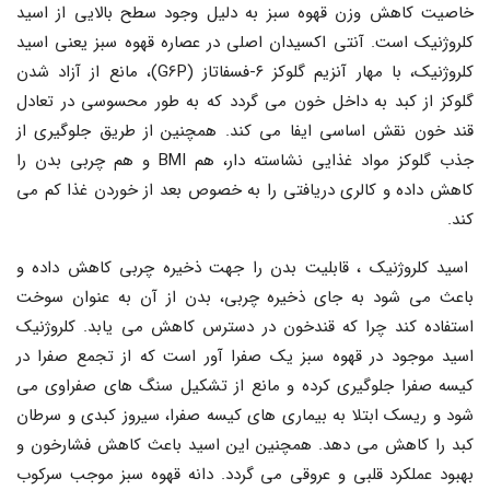
خاصیت کاهش وزن قهوه سبز به دلیل وجود سطح بالایی از اسید
کلروژنیک است. آنتی اکسیدان اصلی در عصاره قهوه سبز یعنی اسید
کلروژنیک، با مهار آنزیم گلوکز ۶-فسفاتاز (G6P)، مانع از آزاد شدن
گلوکز از کبد به داخل خون می گردد که به طور محسوسی در تعادل
قند خون نقش اساسی ایفا می کند. همچنین از طریق جلوگیری از
جذب گلوکز مواد غذایی نشاسته دار، هم BMI و هم چربی بدن را
کاهش داده و کالری دریافتی را به خصوص بعد از خوردن غذا کم می
کند.
اسید کلروژنیک ، قابلیت بدن را جهت ذخیره چربی کاهش داده و
باعث می شود به جای ذخیره چربی، بدن از آن به عنوان سوخت
استفاده کند چرا که قندخون در دسترس کاهش می یابد. کلروژنیک
اسید موجود در قهوه سبز یک صفرا آور است که از تجمع صفرا در
کیسه صفرا جلوگیری کرده و مانع از تشکیل سنگ های صفراوی می
شود و ریسک ابتلا به بیماری های کیسه صفرا، سیروز کبدی و سرطان
کبد را کاهش می دهد. همچنین این اسید باعث کاهش فشارخون و
بهبود عملکرد قلبی و عروقی می گردد. دانه قهوه سبز موجب سرکوب