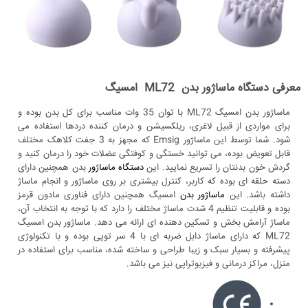
معرفی دستگاه ماساژور بدن ML72 امسیگ
ماساژور بدن امسیگ ML72 با توان 35 وات مناسب برای کل بدن بوده و
برای مواردی از قبیل لاغری، ریلکسیشن و درمان کننده دردها استفاده می
شود. شما توسط این ماساژور Emsig که مجهز به 3 جفت کلاهک مختلف
قابل تعویض بوده، می توانید خستگی و کوفتگی عضلات خود را درمان کنید و
گردش خون بدنتان را تسریع نمایید. این
دستگاه ماساژور
بدن همچنین دارای
دسته حلقه ای بوده که کاربر، کنترل بیشتری بر روی ماساژور و انجام ماساژ
داشته باشد. این
ماساژور بدن
امسیگ همچنین دارای فناوری مادون قرمز
بوده و قابلیت تنظیم 4 شدت ماساژ مختلف را دارد که با توجه به انتخاب آن،
ماساژ آرامش بخش و تسکین دهنده ای ارائه می دهد. ماساژور بدن امسیگ
ML72 که دارای ماساژ دابل ضربه ای با 4 سر توپی بوده و با تکنولوژی
پیشرفته و بسیار سبک و زیبا طراحی و ساخته شده، مناسب برای استفاده در
منزل، مراکز درمانی و فیزیوتراپی نیز می باشد.