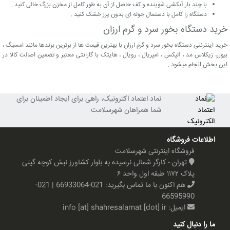
با چند بار آبکشی شوینده و کف حاصل از آن به طور کامل از مخزن بزرگ خالی کنید .
دستگاه را کامل با دستمال حوله ای بدون پرز خشک کنید .
خرید دستگاه بخور سرد و گرم ارزان
خرید اینترنتی دستگاه بخور سرد و گرم ارزان با بهترین قیمت ها از برترین برندها مانند امسیگ ،
بیورر، زیکلاس مد ، آلپکس ، امپریال ، رویال ، هایتک با گارانتی معتبر و تضمین اصالت کالا در
این بخش انجام میشود .
نماد اعتماد اکترونیک، راهی برای ایجاد اطمینان برای
شما همراهان شهرسلامت
اطلاعات فروشگاه
فروشگاه اینترنتی شهرسلامت
تهران - کارگر شمالی نرسیده به بلوار کشاورز نبش کوچه گیتی
پلاک ۱۱۷۲ طبقه اول واحد ۶
هم اکنون با ما تماس بگیرید:
021-66933064 | 021-
66595990
ایمیل:
info [at] shahresalamat [dot] ir
ما را دنبال کنید