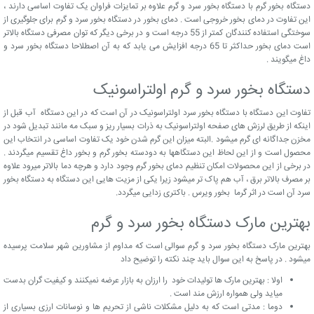
دستگاه بخور گرم با دستگاه بخور سرد و گرم علاوه بر تمایزات فراوان یک تفاوت اساسی دارند ،
این تفاوت در دمای بخور خروجی است . دمای بخور در دستگاه بخور سرد و گرم برای جلوگیری از
سوختگی استفاده کنندگان کمتر از 55 درجه است و در برخی دیگر که توان مصرفی دستگاه بالاتر
است دمای بخور حداکثر تا 65 درجه افزایش می یابد که به آن اصطلاحا دستگاه بخور سرد و
داغ میگویند .
دستگاه بخور سرد و گرم اولتراسونیک
تفاوت این دستگاه با دستگاه بخور سرد اولتراسونیک در آن است که در این دستگاه آب قبل از
اینکه از طریق لرزش های صفحه اولتراسونیک به ذرات بسیار ریز و سبک مه مانند تبدیل شود در
مخزن جداگانه ای گرم میشود .البته میزان این گرم شدن خود یک تفاوت اساسی در انتخاب این
محصول است و از این لحاظ این دستگاهها به دودسته بخور گرم و بخور داغ تقسیم میگردند .
در برخی از این محصولات امکان تنظیم دمای بخور گرم وجود دارد و هرچه دما بالاتر میرود علاوه
بر مصرف بالاتر برق ، آب هم پاک تر میشود زیرا یکی از مزیت هایی این دستگاه به دستگاه بخور
سرد آن است در اثر گرما بخور ویرس . باکتری زدایی میگردد.
بهترین مارک دستگاه بخور سرد و گرم
بهترین مارک دستگاه بخور سرد و گرم سوالی است که مداوم از مشاورین شهر سلامت پرسیده
میشود . در پاسخ به این سوال باید چند نکته را توضیح داد
اولا : بهترین مارک ها تولیدات خود را ارزان به بازار عرضه نمیکنند و کیفیت گران بدست
میاید ولی همواره ارزش مند است .
دوما : مدتی است که به دلیل مشکلات ناشی از تحریم ها و نوسانات ارزی بسیاری از