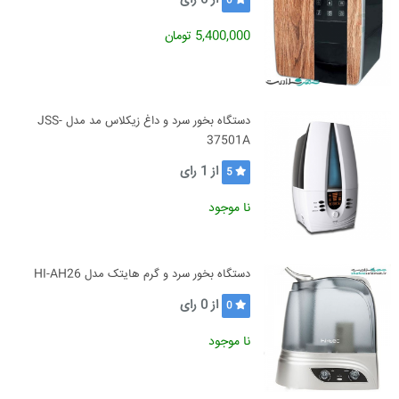
از
0
رای
0
5,400,000 تومان
دستگاه بخور سرد و داغ زیکلاس مد مدل JSS-
37501A
از
1
رای
5
نا موجود
دستگاه بخور سرد و گرم هایتک مدل HI-AH26
از
0
رای
0
نا موجود