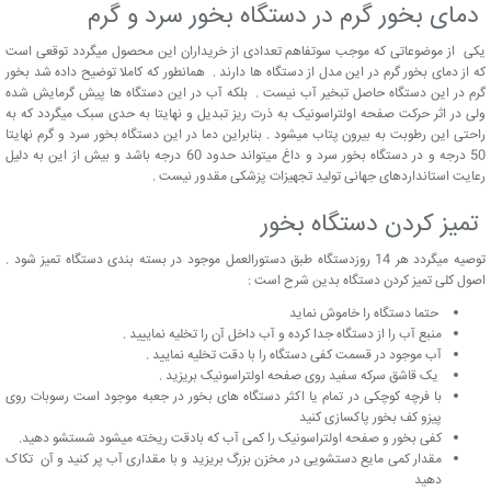
دمای بخور گرم در دستگاه بخور سرد و گرم
یکی از موضوعاتی که موجب سوتفاهم تعدادی از خریداران این محصول میگردد توقعی است
که از دمای بخور گرم در این مدل از دستگاه ها دارند . همانطور که کاملا توضیح داده شد بخور
گرم در این دستگاه حاصل تبخیر آب نیست . بلکه آب در این دستگاه ها پیش گرمایش شده
ولی در اثر حرکت صفحه اولتراسونیک به ذرت ریز تبدیل و نهایتا به حدی سبک میگردد که به
راحتی این رطوبت به بیرون پتاب میشود . بنابراین دما در این دستگاه بخور سرد و گرم نهایتا
50 درجه و در دستگاه بخور سرد و داغ میتواند حدود 60 درجه باشد و بیش از این به دلیل
رعایت استانداردهای جهانی تولید تجهیزات پزشکی مقدور نیست .
تمیز کردن دستگاه بخور
توصیه میگردد هر 14 روزدستگاه طبق دستورالعمل موجود در بسته بندی دستگاه تمیز شود .
اصول کلی تمیز کردن دستگاه بدین شرح است :
حتما دستگاه را خاموش نماید
منبع آب را از دستگاه جدا کرده و آب داخل آن را تخلیه نماییید .
آب موجود در قسمت کفی دستگاه را با دقت تخلیه نمایید .
یک قاشق سرکه سفید روی صفحه اولتراسونیک بریزید .
با فرچه کوچکی در تمام یا اکثر دستگاه های بخور در جعبه موجود است رسوبات روی
پیزو کف بخور پاکسازی کنید
کفی بخور و صفحه اولتراسونیک را کمی آب که بادقت ریخته میشود شستشو دهید.
مقدار کمی مایع دستشویی در مخزن بزرگ بریزید و با مقداری آب پر کنید و آن تکاک
دهید