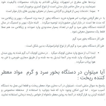
برندها های مطرح در تجهیزات پزشکی اقدادم به واردات محصولات باکیفیت خود
نمینمایند و در حال حاضر بازار مدتی است از تنوع کمتری برخوردار است .
سوما : خدمات پس از فروش و گارانتی بسیار در معرفی بهترین های بازار موثر است
با در نظر گرفتن جوانب امر همواره خرید دستگاه بخور از سه برند امسیگ ، بیورر و زیکلاس مد
که مدت ها است در بازار ایران حضوردارند توصیه میگردد . البته مارک بیورر و امسیگ در سال
گذشته دستگاه بخور سرد و گرم در تعداد بسیار محدودی وارد نمودند و زیکلاس مد هم عملا
فقط یک محصول معرفی نمود .
طرز کار دستگاه بخور سرد گرم
طرز کار دستگاه بخور سرد و گرم کار از نوع اولتراسونیک بدین شکل است :
ابندا آب از منبع وارد مخزن کوچک میگرد . در مخزن کوچک آب گرم شده به روی مبدل
التراسونیک وارد شده ودر آنجا تبدیل به مه شده و از طریق مجاری خورجی با فن به
هوا پرتاب میگردد .
آیا میتوان در دستگاه بخور سرد و گرم مواد معطر
کننده ریخت :
پاسخ به سوال منفی است ، نمیتوان در آب مخزن مواد معطر ریخت و قطعا این عمل به دستگاه
آسیب میزند . اما این امکان وجود دارد که شما بتوانید با استفاده از محفظه مخصوص و
آغشته کردن پد قرار گرفته در آنجا به روغن معطر دلخواه از خواص رایحه درمانی استفاده نمایید
.