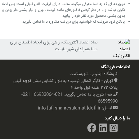
دوچرخه ای که به شما معرفی میگردد مطمنا دارای کیفیت قابل قبولی است پس اصلا
نگران نباشد و با در نظر گرفتن فاکتورهای مانند قیمت ، وزن و نیاز پشتی دار بودن یا
بدون پشتی محصول مورد نظر خود را بیابید.
یادتان نرود هروقت که خواستید برای دریافت مشاوره با ما تماس بگیرید .
نماد اعتماد اکترونیک، راهی برای ایجاد اطمینان برای
شما همراهان شهرسلامت
اطلاعات فروشگاه
فروشگاه اینترنتی شهرسلامت
تهران - کارگر شمالی نرسیده به بلوار کشاورز نبش کوچه گیتی
پلاک ۱۱۷۲ طبقه اول واحد ۶
هم اکنون با ما تماس بگیرید:
021-66933064 | 021-
66595990
ایمیل:
info [at] shahresalamat [dot] ir
ما را دنبال کنید