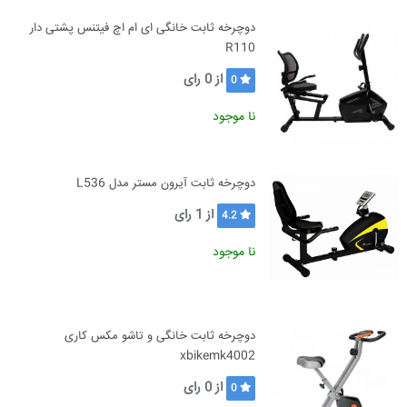
دوچرخه ثابت خانگی ای ام اچ فیتنس پشتی دار
R110
از
0
رای
0
نا موجود
دوچرخه ثابت آیرون مستر مدل L536
از
1
رای
4.2
نا موجود
دوچرخه ثابت خانگی و تاشو مکس کاری
xbikemk4002
از
0
رای
0