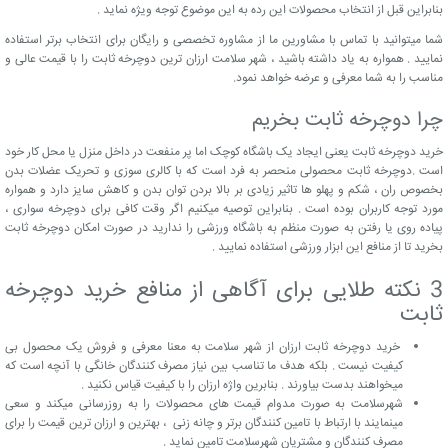
بنابراین قبل از انتخاب محصولات این رده به این موضوع توجه ویژه نماید .
شما میتوانید با تماس با مشاورین ما از مشاوره تخصصی و رایگان برای انتخاب برتر استفاده
نمایید . همواره به یاد داشته باشید ، شهر سلامت ارزان ترین دوچرخه ثابت را با قیمت عالی و
مناسب را به شما معرفی و عرضه خواهد نمود.
چرا دوچرخه ثابت بخریم
خرید دوچرخه ثابت یعنی ایجاد یک باشگاه کوچک اما پر منفعت در داخل منزل یا محل کار خود
است .دوچرخه ثابت محصولی منحصر به فرد است که با کالری سوزی و تحریک عضلات بدن
بخصوص ران ، شکم و پهلو ها تاثیر زیادی بر بالا بردن توان بدن و کاهش سایز دارد و همواره
مورد توجه کاربران بوده است . بنابراین توصیه میکنیم اگر وقت کافی برای دوچرخه سواری ،
پیاده روی یا رفتن به صورت منظم به باشگاه ورزشی را ندارید در صورت امکان دوچرخه ثابت
بخرید تا از منافع این ابزار ورزشی استفاده نمایید .
3 نکته طلایی برای آگاهی از منافع خرید دوچرخه
ثابت
خرید دوچرخه ثابت ارزان از شهر سلامت به معنا معرفی و فروش یک محصول بی
کیفیت نیست . بلکه هدف ما تناسب بین نیاز مصرف کنندگان خانگی با آنچه است که
میخواهند بدست بیاورند . بنابرین واژه ارزان را با کیفیت قیاس نکنید .
شهرسلامت به صورت مدوام قیمت های محصولات را به روزرسانی میکند و سعی
مینمایند با ارتباط با تامین کنندگان برتر و چانه زنی ، بهترین و ارزان ترین قیمت را برای
مصرف کنندگان و مشتریان شهرسلامت تامین نماید .