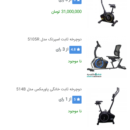
از
0
رای
0
31,000,000 تومان
دوچرخه ثابت اسپرتک مدل 5105R
از
3
رای
4.8
نا موجود
دوچرخه ثابت خانگی پاورمکس مدل 514B
از
1
رای
5
نا موجود