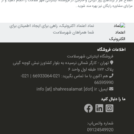
اصلاح سر از برندهای روز ایرانی و خارجی در فروشگاه اینترنتی شهر سلامت را انجام دهید و از
مزایای مشاوره رایگان نیز بهره مند شوید .
نماد اعتماد اکترونیک، راهی برای ایجاد اطمینان برای
شما همراهان شهرسلامت
اطلاعات فروشگاه
فروشگاه اینترنتی شهرسلامت
تهران - کارگر شمالی نرسیده به بلوار کشاورز نبش کوچه گیتی
پلاک ۱۱۷۲ طبقه اول واحد ۶
هم اکنون با ما تماس بگیرید:
021-66933064 | 021-
66595990
ایمیل:
info [at] shahresalamat [dot] ir
ما را دنبال کنید
شماره واتس‌اپ:
09124549920