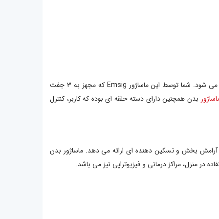
ماساژور بدن امسیگ ML107 با توان 35 وات مناسب برای کل بدن بوده و برای مواردی از قبیل لاغری، ریلکسیشن و درمان کننده دردها استفاده می شود. شما توسط این ماساژور Emsig که مجهز به 3 جفت
اساژور
بدن همچنین دارای دسته حلقه ای بوده که کاربر، کنترل
 که با توجه به انتخاب آن، ماساژ آرامش بخش و تسکین دهنده ای ارائه می دهد. ماساژور بدن