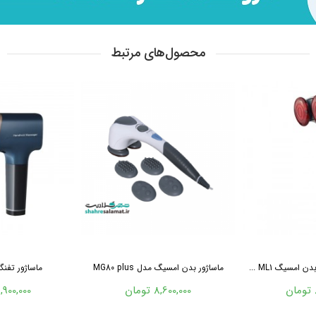
محصول‌های مرتبط
امسیگ ML1 ...
ماساژور بدن امسیگ مدل MG80 plus
ماساژور تفنگی 
8,600,000 تومان
19,900,000 تو