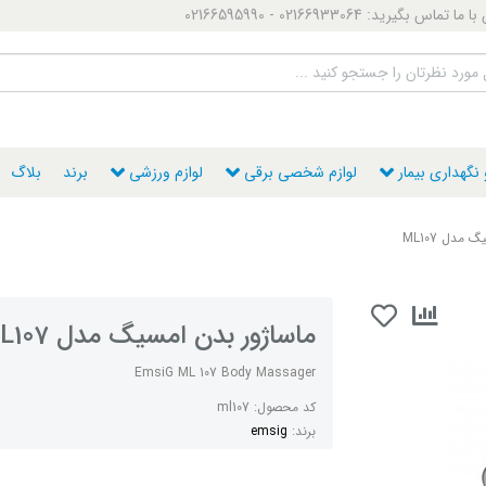
ماس بگیرید: 02166933064 - 02166595990
گهداری بیمار
لوازم شخصی برقی
لوازم ورزشی
برند
بلاگ
مدل ML107
ماساژور بدن امسیگ مدل ML107
EmsiG ML 107 Body Massager
کد محصول:
ml107
برند:
emsig