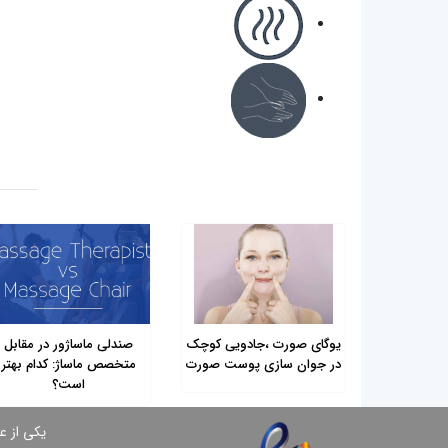
یوگای صورت ،جادویی کوچک
صندلی ماساژور در مقابل
در جوان سازی پوست صورت
متخصص ماساژ: کدام بهتر
است؟
یكی از ع