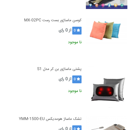
کوسن ماساژور بست رست MX-02PC
از
0
رای
0
نا موجود
پشتی ماساژور بن کر مدل S1
از
0
رای
0
نا موجود
تشک ماساژ هومدیکس YMM-1500-EU
از
0
رای
0