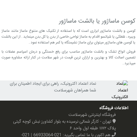
کوسن ماساژور یا بالشت ماساژور
کوسن و بالشت ماساژور ابزاری است که با استفاده از تکنیک های متنوع ماساژ مانند ماساژ
ویبره ، غلطکی یا شیاتسو اقدام به ماساژ نواحی خاصی از بدن یا کل بدن مینماید . از این بالشت
یا کوسن های ماساژور میتوان برای ماساژ نشیمنگاه یا کمر هم استفاده نمود .
فروش انواع تشک و بالشت ماساژور مناسب برای رفع خستگی و درمان اسپاسم عضلات با
تضمین اصالت کالا و بهترین و ارازان ترین قیمت در شهر سلامت در کنار ارائه مشاوره صورت
میپذیرد .
نماد اعتماد اکترونیک، راهی برای ایجاد اطمینان برای
شما همراهان شهرسلامت
اطلاعات فروشگاه
فروشگاه اینترنتی شهرسلامت
تهران - کارگر شمالی نرسیده به بلوار کشاورز نبش کوچه گیتی
پلاک ۱۱۷۲ طبقه اول واحد ۶
هم اکنون با ما تماس بگیرید:
021-66933064 | 021-