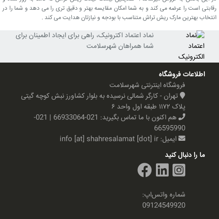
رقابتی است را عرضه می کند و به شما امکان مقایسه بهتر و دقیق تری را می دهد و شما را در
انتخاب بهترین مارک ریش تراش متناسب با بودجه و نیازتان هدایت می کند .
نماد اعتماد اکترونیک، راهی برای ایجاد اطمینان برای
شما همراهان شهرسلامت
اطلاعات فروشگاه
فروشگاه اینترنتی شهرسلامت
تهران - کارگر شمالی نرسیده به بلوار کشاورز نبش کوچه گیتی
پلاک ۱۱۷۲ طبقه اول واحد ۶
هم اکنون با ما تماس بگیرید:
021-66933064 | 021-
66595990
ایمیل:
info [at] shahresalamat [dot] ir
ما را دنبال کنید
شماره واتس‌اپ:
09124549920