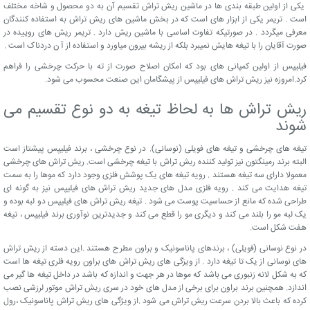
یکی از اولین طبقه بندی ها در ماشین ریش تراش تقسیم آن به دو محصول و شاخه مختلف
است . تریمر یکی از ابزار های است که در بخش ماشین های ریش تراش به استفاده کنندگان
معرفی میگردد . در صورتیکه تفاوت اساسی با ماشین ریش دارد . تریمر ریش های روییده در
صورت آقایان را با تیغه هایش نمیبرد بلکه از ریشه بیرون میاورد و استفاده از آ ن دردناک است .
فیلیپس از اولین کمپانی های بود که امکان اصلاح صورت از ته با حرکت چرخشی را فراهم
کرد.امروزه نیز ریش تراش های فیلیپس از پیشگامان این صنعت محسوب می شود.
ریش تراش ها به لحاظ تیغه به دو نوع تقسیم می
شوند
تیغه های چرخشی و تیغه های فویلی (نوسانی). در نوع چرخشی ، برند فیلیپس پیشتاز است
البته برند رمینگتون نیز تولید کننده ریش تراش با تیغه چرخشی است. ریش تراش های چرخشی
معمولا دارای سه تیغه هستند . رویه تیغه های یک پوشش فلزی وجود دارد که موها را به سمت
تیغه هدایت می کند . رویه فلزی مدل های جدید ریش تراش های فیلیپس نیز به گونه ای
طراحی شده که مانع از حساسیت پوست می شود . تیغه ریش تراش های فیلیپس دو لبه بوده و
یک لبه مو را بلند می کند و دیگری مو را قطع می کند و جدیدترین نوآوری برند فیلیپس ، تیغه
هفت شکل است.
در نوع نوسانی (فویلی) ، برندهای پاناسونیک و براون مطرح هستند .این دسته از ریش تراش
های نوسانی از یک تا تیغه دارد . از ویزگی های ریش تراش های براون رویه فلری تیغه ها است
که به شکل لانه زنبوری می باشد که موها در هر جهت و اندازه که باشد در داخل تیغه ها گیر می
اندازد. همچنین برند براون برای برخی از مدل های خود در سری ریش تراش موتور لرزشی نصب
کرده که باعث بالا بردن سرعت ریش تراش می شود .از ویژگی های ریش تراش پاناسونیک ،رول