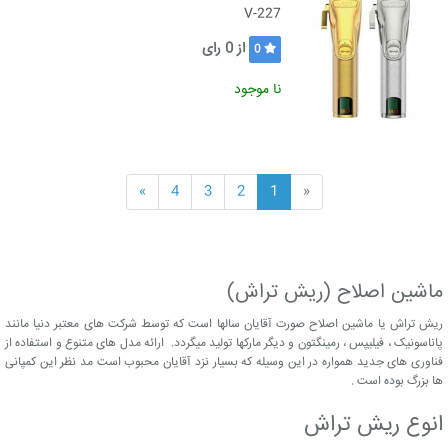
V-227
از
0
رای
0
نا موجود
»
4
3
2
1
«
ماشین اصلاح (ریش تراش)
ریش تراش یا ماشین اصلاح صورت آقایان سالها است که توسط شرکت های معتبر دنیا مانند
پاناسونیک ، فیلیپس ، رمینگتون و دیگر مارکها تولید میگردد. ارائه مدل های متنوع و استفاده از
فناوری های جدید همواره در این وسیله که بسیار نزد آقایان محبوب است مد نظر این کمپانی
ها بزرگ بوده است .
انوع ریش تراش