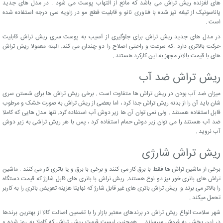
های لغزنده ریش تراش می باشد که مانع از التهاب پوست می شود . در مدل های جدید
پاناسونیک از تیغه تیز شده با فناوری نانو و قابلیت قطع مو در زاویه سی درجه استفاده شده
است .
در مدل های جدید ریش تراش برای جلوگیری از آسیب به پوست سری ریش تراش قابلیت
حرکت بالاتری دارد .که سرعت و راحتی اصلاح را دو چندان می کند. البته معمولا ریش تراش
های با قیمت بالاتر مجهز به این کارکرد هستند .
ریش تراش ضد آب
میزان ضد آب بودن در ریش تراش ها متفاوت است . برخی ریش تراش ها برای شستن سری
شان باید آن را از بدنه ریش تراش جدا کرد ، اما بعضی از ریش تراش به صورت خشک و مرطوب
قابل استفاده هستند . ولی نمی توان آن ها زیر دوش آب استفاده کرد. تنها مدل هایی که کاملا
ضد آب هستند را می توان زیر دوش حمام استفاده کرد ، پس با هر ریش تراشی به زیر دوش
آب نروید .
ریش تراش شارژی
برخی از ماشین تراش ها فقط با برق کار می کنند و برخی با برق و یا باتری کار می کنند . ماشین
تراش های باتری خور نیز دو نوع هستند. ریش تراش با باتری های قابل شارژ که قیمت دستگاه
را بالاتر می برند و ریش تراش باتری های غیر قابل شارژ که نهایتا هزینه تعویض باتری را به کاربر
تحمل میکند .
شهر سلامت انواع ریش تراش در برندهای معتبر بازار را با تضمین اصالت کالا از بهترین برندها
در این بخش به فروش میرساند . همچنین لیست قیمت ریش تراش که کاملا به روز شده و