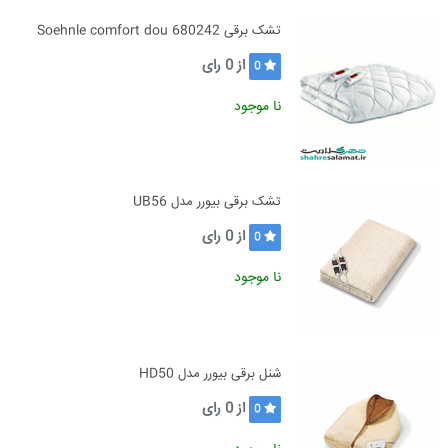
تشک برقی Soehnle comfort dou 680242
از
0
رای
0
نا موجود
تشک برقی بیورر مدل UB56
از
0
رای
0
نا موجود
شنل برقی بیورر مدل HD50
از
0
رای
0