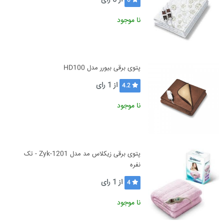
از
0
رای
0
نا موجود
پتوی برقی بیورر مدل HD100‎
از
1
رای
4.2
نا موجود
پتوی برقی زیکلاس مد مدل Zyk-1201 - تک
نفره
از
1
رای
4
نا موجود