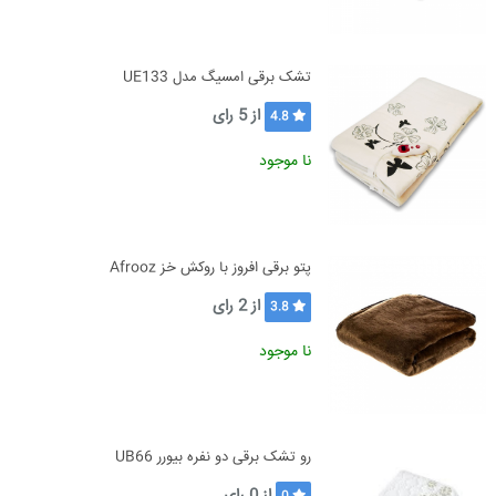
تشک برقی امسیگ مدل UE133
از
5
رای
4.8
نا موجود
پتو برقی افروز با روکش خز Afrooz
از
2
رای
3.8
نا موجود
رو تشک برقی دو نفره بیورر UB66