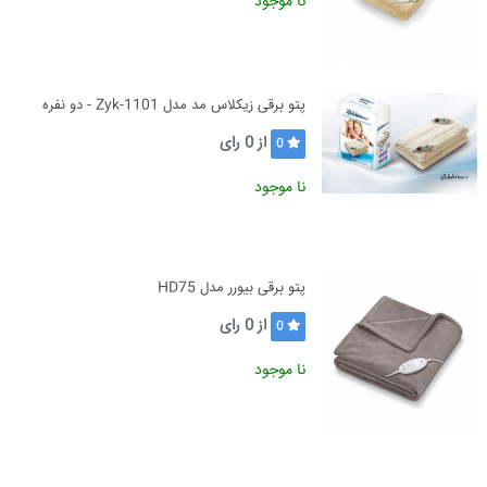
نا موجود
پتو برقی زیکلاس مد مدل Zyk-1101 - دو نفره
از
0
رای
0
نا موجود
پتو برقی بیورر مدل HD75
از
0
رای
0
نا موجود