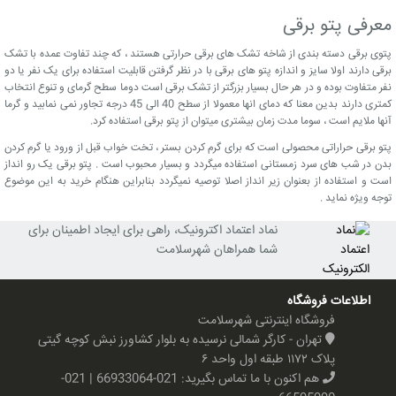
معرفی پتو برقی
پتوی برقی دسته بندی از شاخه تشک های برقی حرارتی هستند ، که چند تفاوت عمده با تشک
برقی دارند اولا سایز و اندازه پتو های برقی با در نظر گرفتن قابلیت استفاده برای یک نفر یا دو
نفر متفاوت بوده و در هر حال بسیار بزرگتر از تشک برقی است دوما سطح گرمای و تنوع انتخاب
کمتری دارند بدین معنا که دمای انها معمولا از سطح 40 الی 45 درجه تجاور نمی نمابید و گرما
آنها ملایم است ، سوما مدت زمان بیشتری میتوان از پتو برقی استفاده کرد.
پتو برقی حراراتی محصولی است که برای گرم کردن بستر ، تخت خواب قبل از ورود یا گرم کردن
بدن در شب های سرد زمستانی استفاده میگردد و بسیار محبوب است . پتو برقی یک رو انداز
است و استفاده از بعنوان زیر انداز اصلا توصیه نمیگردد بنابراین هنگام خرید به این موضوع
توجه ویژه نماید .
نماد اعتماد اکترونیک، راهی برای ایجاد اطمینان برای
شما همراهان شهرسلامت
اطلاعات فروشگاه
فروشگاه اینترنتی شهرسلامت
تهران - کارگر شمالی نرسیده به بلوار کشاورز نبش کوچه گیتی
پلاک ۱۱۷۲ طبقه اول واحد ۶
هم اکنون با ما تماس بگیرید:
021-66933064 | 021-