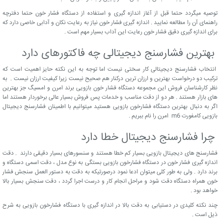
توصیه میگردد حتما قبل از آغاز اندازه گیری و استفاده از دستگاه فشار خون حتما دفترچه
راهنمای آن را مطالعه نمایید . اندازه گیری فشار خون نیاز به رعایت نکان و آدابی خاصی دارد که
برای اندازه گیری دقیق فشار خون رعایت این آداب بسیار مهم است .
بهترین فشارسنج دیجیتالی چه فاکتورهای دارد
انتخاب فشارسنج دیجیتالی کار سختی نیست اما توجه به این نکته حایز اهمیت است که
ترکیب دو درخواست بهترین و ارزان ترین درکنار هم صحیح نیست زیرا کیفیت ارزان نیست . به
نظر کارشناسان فروش این مجموعه دستگاه فشار خون بازویی برند امرن و امسیگ جز بهترین
های بازار هستند . هر دو از دقت مناسب و خدمات پس فروش بسیار عالی برخوردار هستند اما
اگر به دنبال بهترین دستگاه فشارخون بازویی هستید میتوانیم با اطمینان فشارسنج دیجیتال
بازویی کامفورت m6 امرن را نام ببریم .
چرا فشارسنج دیجیتال خطا دارد
فشارسنج های دیجیتال بازویی بسیار کم خطا هستند و سنسورهای بسیار دقیقی دارند . دقت
اندازه گیری فشار خون در دستگاه فشارخون بازویی بستگی به نوع مدل ، دقت اسمی دستگاه و
برند دارد . ولی به طور کلی میتوان ادعا نمود درصورتیکه به دقت به دستور العمل سنجش فشار
خون همراه دستگاه دقت شود و مراحل انجام کار و درست اجرا گردد ، دقت سنجش بسیار بالا
خواهد بود .
چند نکته کلیدی در دستیابی به دقت بالا در اندازه گیری با دستگاه فشارخون بازویی به شرح
ذیل است .