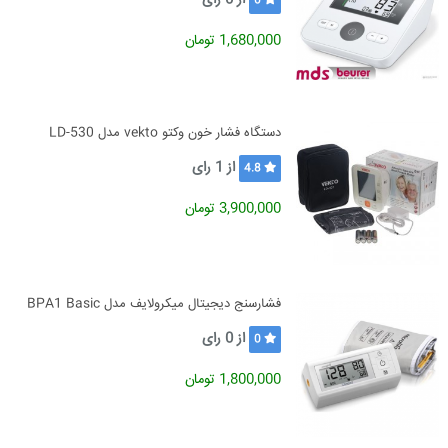
از
0
رای
0
1,680,000 تومان
دستگاه فشار خون وکتو vekto مدل LD-530
از
1
رای
4.8
3,900,000 تومان
فشارسنج دیجیتال میکرولایف مدل BPA1 Basic
از
0
رای
0
1,800,000 تومان