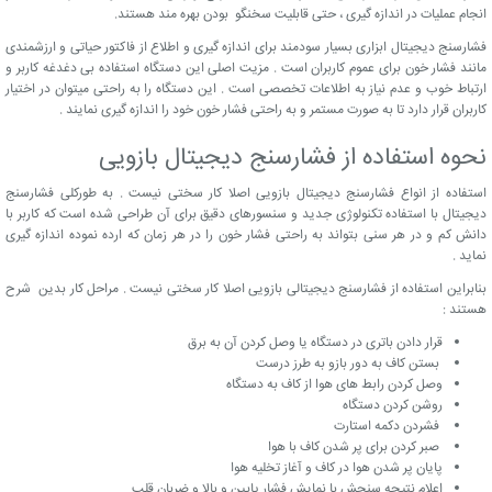
انجام عملیات در اندازه گیری ، حتی قابلیت سخنگو بودن بهره مند هستند.
فشارسنج دیجیتال ابزاری بسیار سودمند برای اندازه گیری و اطلاع از فاکتور حیاتی و ارزشمندی
مانند فشار خون برای عموم کاربران است . مزیت اصلی این دستگاه استفاده بی دغدغه کاربر و
ارتباط خوب و عدم نیاز به اطلاعات تخصصی است . این دستگاه را به راحتی میتوان در اختیار
کاربران قرار دارد تا به صورت مستمر و به راحتی فشار خون خود را اندازه گیری نمایند .
نحوه استفاده از فشارسنج دیجیتال بازویی
استفاده از انواع فشارسنج دیجیتال بازویی اصلا کار سختی نیست . به طورکلی فشارسنج
دیجیتال با استفاده تکنولوژی جدید و سنسورهای دقیق برای آن طراحی شده است که کاربر با
دانش کم و در هر سنی بتواند به راحتی فشار خون را در هر زمان که ارده نموده اندازه گیری
نماید .
بنابراین استفاده از فشارسنج دیجیتالی بازویی اصلا کار سختی نیست . مراحل کار بدین شرح
هستند :
قرار دادن باتری در دستگاه یا وصل کردن آن به برق
بستن کاف به دور بازو به طرز درست
وصل کردن رابط های هوا از کاف به دستگاه
روشن کردن دستگاه
فشردن دکمه استارت
صبر کردن برای پر شدن کاف با هوا
پایان پر شدن هوا در کاف و آغاز تخلیه هوا
اعلام نتیجه سنجش با نمایش فشار پایین و بالا و ضربان قلب