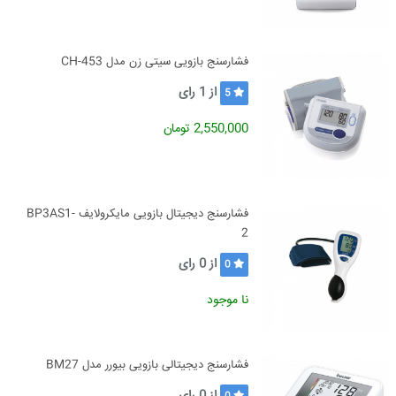
فشارسنج بازويی سيتی زن مدل CH-453
از
1
رای
5
2,550,000 تومان
فشارسنج دیجیتال بازویی مایکرولایف BP3AS1-
2
از
0
رای
0
نا موجود
فشارسنج دیجیتالی بازویی بیورر مدل BM27