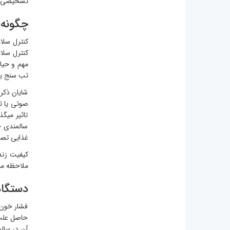
تشخیصی می
چگونه 
کنترل سلا
مهم و حیا
تب سنج یا
شایان ذکر 
صوتی یا ت
تاثیر میگ
سالمندی خ
غذایی تصمی
کیفیت زند
ملاحظه می
دستگاه
فشار خون 
حاصل علت 
آن در سالم