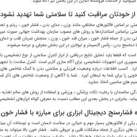
توانید از خدمات فروشگاه آنلاین در این بخش نیز آگاه شوید .
از خودتان مراقبت کنید تا سلامتی شما تهدید نشود
متی براساس استانداردها و روش های مصوب سازمان بهداشت جهانی صورت میپذیر
تی بدن از جمله فشار خون ، میزان قند خون ، وزن ، سنجش ضربان قلب و دمای ب
 دماسنج بدن ، پالس اکسیمتر و نبولایزر در این بخش معرفی و عرضه میشوند.
است که قطعا باید تحلیل نتایج دریافتی از ابزار کنترل سلامتی از نوع تشخیصی با
صویری این تجهیزات تشخیصی برای آگاه سازی کاربر است .کنترل سلامت با تجه
ذارد . کسب اطلاعات درباره وضعیت فیزیکی و سلامتی بدن با کمک شاخص های مه
وبی را برای شما به ارمغان آورد . شما با آگاهی از وضعیت شاخص های ذکر شده م
م های مناسبی اتخاذ نمایید .
گی سالمندان با رعایت نکات پزشکی ، ورزشی و استفاده از روش های سالم تغذیه در
بابد. بنابراین در بخش بعدی این مطلب نسبت به معرفی کوتاه ابزارهای تشخیصی س
 فشارسنج دیجیتال ابزاری برای مبارزه با فشار خون ب
یکی از فاکتورهای بسیار مهم و حیاتی در سلامت انسان است و نوسانات آن میتوان
های دیگری از جمله مشکلات قلبی و عروقی باشد . فشار خون بالا میتواند به مغز 
ندان و زنان باردار میتواند خطرناک باشد . بنابراین سنجش و نظارت بر آن اهمیت ز