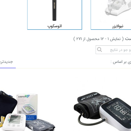
نبولایزر
اتوسکوپ
مت
(
نمایش
1
- 12
محصول از
271
)
 بر اساس :
جدیدتری