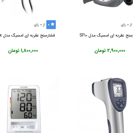
0
از
0
رای
از
0
رای
نج عقربه ای امسیگ مدل SF10
فشارسنج عقربه ای امسیگ مدل SP91x
2,900,000 تومان
1,800,000 تومان