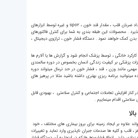
کنترل سلامتی بر اساس فاکتورهای مختلفی مانند وزن ، دمای بدن ، فشار خون ، ریتم و تعداد ضربان قلب ، مقدار قند خون ، spo2 و غیره توسط ابزارهای
د . محصولات این طبقه بندی به شما برای کنترل فاکتورهای
دن کمک خواهد نمود . دستگاه فشار خون ، ترازوی دیجیتال ،
 کارکرد خانگی ، توسط پزشک انجام شود و گزارش ها یا آلارم ها
یزات پزشکی بر کیفیت زندگی انسان بخصوص در دوره سالمندی
می مانند وزن ، قند ، فشار خون در حد نرمال میتواند دوره
یتوانید برنامه ریزی بهتری داشته باشید مثلا در پرهیز های
 کنار افزایش تعاملات اجتماعی و کنترل سلامتی ، بهبودی قابل
لامتی اقدام مینماییم .
الا
د علاوه بر ایجاد زمینه برای بروز بیماری های مختلف ، خود
، قلب و کلیه ها صدمات جبران ناپذیری وارد نماید و تغییرات
یادی دارد . انواع فشارسنج ها که در اینجا به آن دستگاه فشار