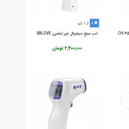
0
از
0
رای
تب سنج دیجیتال غیر تماسی BBLOVE
2,400,000 تومان