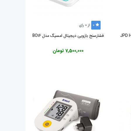
0
از
0
رای
فشارسنج بازویی دیجیتال امسیگ مدل BO16
7,500,000 تومان