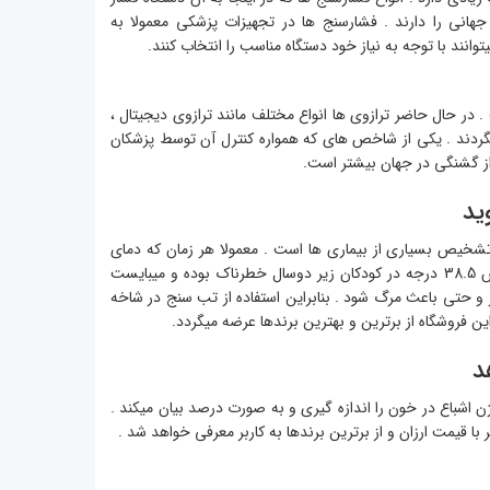
نی را دارند . فشارسنج ها در تجهیزات پزشکی معمولا به
ند با توجه به نیاز خود دستگاه مناسب را انتخاب کنند.
ر حال حاضر ترازوی ها انواع مختلف مانند ترازوی دیجیتال ،
گردند . یکی از شاخص های که همواره کنترل آن توسط پزشکان
از گشنگی در جهان بیشتر است.
وید
 تشخیص بسیاری از بیماری ها است . معمولا هر زمان که دمای
بدن انسان از 37.5 درجه سانتیگراد بالاتر برود انسان دچار تب شده است . تب های بیش 38.5 درجه در کودکان زیر دوسال خطرناک بوده و میبایست
 میتواند آسیبهای جدی به بیمار و حتی باعث مرگ شود . بنابراین استفاده از تب سنج در شاخه
ن فروشگاه از برترین و بهترین برندها عرضه میگردد.
د
تهاجمی میزان SPO2 خون فرد یا میزان اکسیژن اشباع در خون را اندازه گیری و به صورت درصد بیان میکند .
با قیمت ارزان و از برترین برندها به کاربر معرفی خواهد شد .