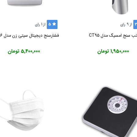
5
3
از
9
رای
از
1
رای
ب سنج امسیگ مدل CT95
فشارسنج دیجیتال سیتی زن مدل CH-456
1,950,000 تومان
5,400,000 تومان