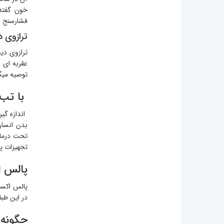
خون گفته 
فشارسنج ها
ترازوی د
ترازوی دی
عقربه ای 
توصیه میگ
با تب 
اندازه گی
تجهیزات پ
پالس ا
در این طبق
چگونه 