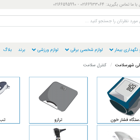
ماس بگیرید: 02166933064 - 02166595990
گهداری بیمار
لوازم شخصی برقی
لوازم ورزشی
برند
بلاگ
ی شهرسلامت
کنترل سلامت
ستگاه فشار خون
ترازو
تب 