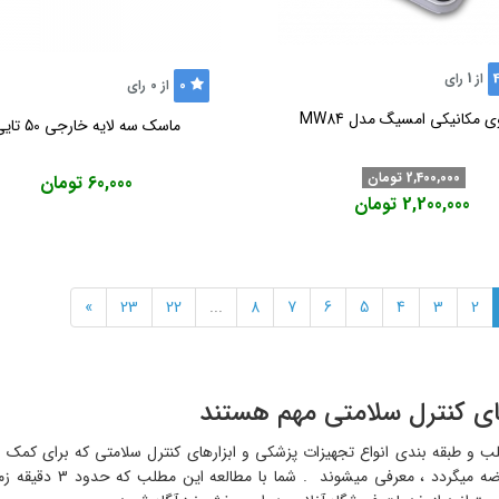
از
1
رای
0
از
0
رای
ی مکانیکی امسیگ مدل MW84
ماسک سه لایه خارجی 50 تایی
2,400,000 تومان
60,000 تومان
2,200,000 تومان
»
23
22
...
8
7
6
5
4
3
2
ای کنترل سلامتی مهم هستند
ب و طبقه بندی انواع تجهیزات پزشکی و ابزارهای کنترل سلامتی که برای کمک ب
برندها عرضه میگردد