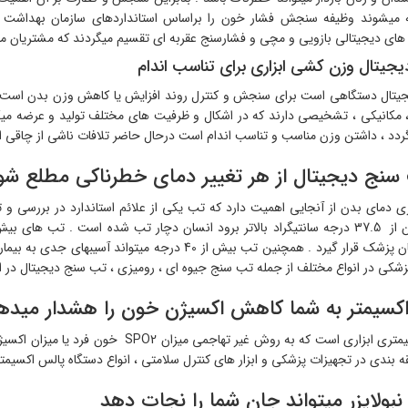
میشوند وظیفه سنجش فشار خون را براساس استانداردهای سازمان بهداشت جها
ی دیجیتالی بازویی و مچی و فشارسنج عقربه ای تقسیم میگردند که مشتریان میتوان
یجیتال وزن کشی ابزاری برای تناسب اندام
جیتال دستگاهی است برای سنجش و کنترل روند افزایش یا کاهش وزن بدن است . د
، مکانیکی ، تشخیصی دارند که در اشکال و ظرفیت های مختلف تولید و عرضه می
ردد ، داشتن وزن مناسب و تناسب اندام است درحال حاضر تلافات ناشی از چاقی 
سنج دیجیتال از هر تغییر دمای خطرناکی مطلع ش
ری دمای بدن از آنجایی اهمیت دارد که تب یکی از علائم استاندارد در بررسی و
تحت درمان پزشک قرار گیرد . همچنین تب بیش از 40 درجه
زشکی در انواع مختلف از جمله تب سنج جیوه ای ، رومیزی ، تب سنج دیجیتال در ای
کسیمتر به شما کاهش اکسیژن خون را هشدار میده
پالس اکسیمتری ابزاری است که به روش غیر 
ه بندی در تجهیزات پزشکی و ابزار های کنترل سلامتی ، انواع دستگاه پالس اکسیمتر 
نبولایزر میتواند جان شما را نجات دهد