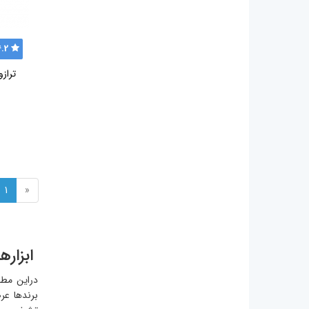
4.2
ترازو
1
«
ابزاره
دراین مطل