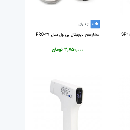
0
از
0
رای
فشارسنج دیجیتال بی ول مدل PRO-36
3,750,000 تومان