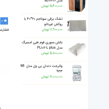
مدل BD7620
5,400,000 تومان
تشک برقی سوناجم ۶۰*۴۰ با
0
روکش غیرنانو
2,900,000 تومان
فشارسنج 
بالش مموری فوم طبی امسیگ
مدل PL102-L plus
5,800,000 تومان
واترجت دندان بی ول مدل WI-
933
12,000,000 تومان