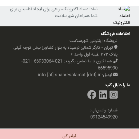
نماد اعتماد اکترونیک، راهی برای ایجاد اطمینان برای
شما همراهان شهرسلامت
اطلاعات فروشگاه
فروشگاه اینترنتی شهرسلامت
تهران - کارگر شمالی نرسیده به بلوار کشاورز نبش کوچه گیتی
پلاک ۱۱۷۲ طبقه اول واحد ۶
هم اکنون با ما تماس بگیرید:
021-66933064 | 021-
66595990
ایمیل:
info [at] shahresalamat [dot] ir
ما را دنبال کنید
شماره واتس‌اپ:
09124549920
تمام حقوق این سایت متعلق به شهرسلامت می باشد
فیلتر کن