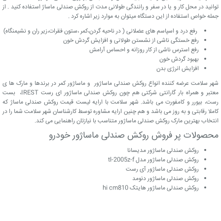
توانید در محل کار و یا در سفر و رانندگی طولانی مدت از روکش صندلی ماساژ استفاده کنید . از
جمله خواص استفاده از این دستگاه میتوان به موارد زیر اشاره کرد .
رفع درد و اسپاسم های عضلانی ( در ناحیه گردن،کمر ،ستون فقرات،زیر ران و نشیمنگاه)
رفع خستگی ناشی از نشستن طولانی و افزایش گردش خون
رفع استرس ناشی از کار روزانه و احساس آرامش
بهبود گردش خون
افزایش انرژی بدن
شهر سلامت عرضه کننده انواع روکش صندلی ماساژور و ماساژور کمر در برندها و مارک ها ی
معتبر و همراه بار گارانتی شرکتی هم چون روکش صندلی ماساژور ای رست IREST، بست
رست، بیورر و کامفورت می باشد. شهر سلامت با ارایه لیست قیمت روکش صندلی ماساژ که
کاملا رقابتی و به روز می باشد و هم چنین ارایه مشاوره توسط کارشناسان شهر سلامت شما را در
انتخاب بهترین مارک روکش صندلی ماساژور متناسب با نیازتان راهنمایی می کند.
محصولات پر فروش روکش صندلی ماساژور خودرو
روکش صندلی ماساژور مدیسانا
روکش صندلی ماساژور مدل tl-2005z-f
روکش صندلی ماساژور آی رست
روکش صندلی ماساژور دنومد
روکش صندلی ماساژور هایتک hi cm810