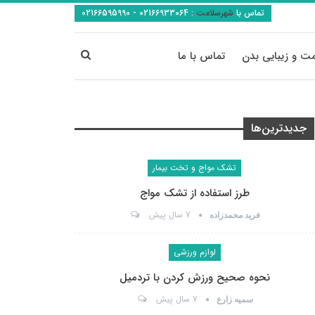
تماس با
شهرسلامت
:
02166933064 - 02166595990
ت و زیبایی بدن
تماس با ما
جدیدترین‌ها
تشک مواج و تخت بیمار
طرز استفاده از تشک مواج
7 سال پیش
فرید محمدزاده
لوازم ورزشی
نحوه صحیح ورزش کردن با تردمیل
7 سال پیش
سمیه زارع