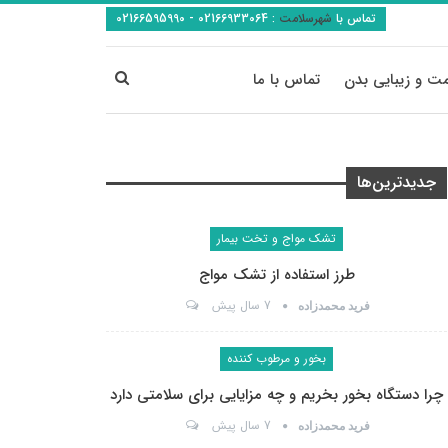
تماس با
شهرسلامت
:
02166933064 - 02166595990
ت و زیبایی بدن
تماس با ما
جدیدترین‌ها
تشک مواج و تخت بیمار
طرز استفاده از تشک مواج
7 سال پیش
فرید محمدزاده
بخور و مرطوب کننده
چرا دستگاه بخور بخریم و چه مزایایی برای سلامتی دارد
7 سال پیش
فرید محمدزاده