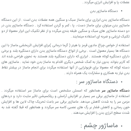
عضلات پا و افزایش انرژی میگردد .
دستگاه ماساژور بدن
دستگاه ماساژور بدن ابزاری برای ماساژ سبک و سنگین همه عضلات بدن است . از این دستگاه
ماساژور بدن میتوان برای ماساژ دست ، پا ، کمر و گردن استفاده کرد . دستگاه ماساژور بدن در
دو دسته ماساژور های سبک و سنگین طبقه بندی میگردد و از نظر تکنیک این ابزار معمولا از دو
تکنیک لرزشی و ضربه ای استفاده مینمایند .
استفاده از خواص چراغ مادون قرمز یا هیتر ( گرما درمانی )برای افزایش اثربخشی ماساژ با این
دستگاه ها بسیار معمول است . برخی از انواع دستگاه ماساژور بدن دارای دستگیره بلند و برخی
دارای دستگیره کوتاه هستند . ابزاری که دارای دستگیره بلند هستند به نحوی طراحی شده اند
که کاربر بتواند بدون نیاز به کمک شخص دیگری اقدام به ماساژ بدن خود نماید . ماساژور های
دسته کوتاه که معمولا برای فزیوتراپی از آنها استفاده میگردد برای انجام ماساژ در بیشتر نقاط
بدن نیاز به همکاری و مشارکت یک همراه دارند .
دستگاه ماساژور سر :
دستگاه ماساژور سر
همانطور که اسمش مشخص است برای ماساژ سر استفاده میگردد .
استفاده از ماساژور برقی سر بسیار بر افزایش آرامش و ریلکسیشن تاثیر مثبت دارد و دردهای
مزمن سر را به شدت کاهش میدهد. ماساژور برقی سر باعث تحریک چاک لاین ها و افزایش
خون رسانی و کاهش فشار بر رگ های عصبی کاسه سر میگردد و همانطور که قبلا گفته شد به
شدت سطح انرژی بدن را افزایش میدهند .
ماساژور چشم :