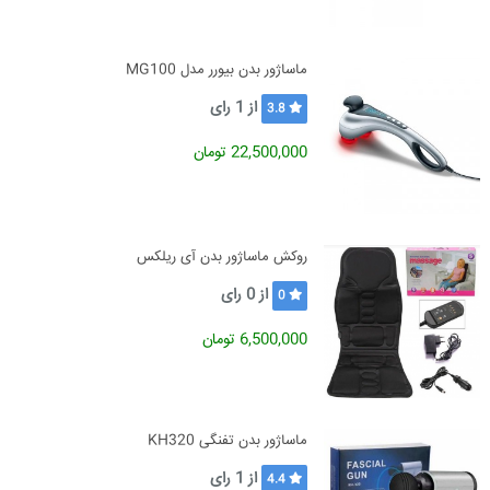
ماساژور بدن بیورر مدل MG100
از
1
رای
3.8
22,500,000 تومان
روکش ماساژور بدن آی ریلکس
از
0
رای
0
6,500,000 تومان
ماساژور بدن تفنگی KH320
از
1
رای
4.4