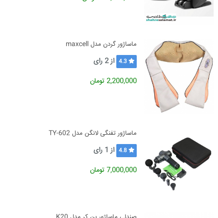
ماساژور گردن مدل maxcell
از
2
رای
4.3
2,200,000 تومان
ماساژور تفنگی لانگن مدل TY-602
از
1
رای
4.8
7,000,000 تومان
صندلی ماساژور بن کر مدل K20