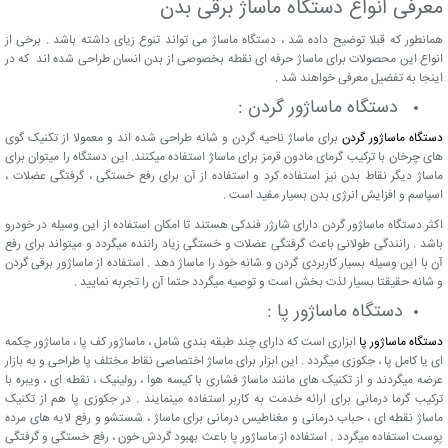
معرفی انواع دستگاه ماساژ برقی بدن
همانطور که قبلا توضیح داده شد ، دستگاه ماساژ می تواند تنوع زیای داشته باشد . برخی از
انواع این محصولات برای ماساژ حرفه ای نقطه بخصوصی از بدن انسان طراحی شده اند که در
اینجا به تفضیل معرفی خواهند شد .
دستگاه ماساژور گردن :
دستگاه ماساژور گردن
برای ماساژ ناحیه گردن و شانه طراحی شده اند و معمولا از تکنیک گوی
های چرخان با ترکیب گرمای مادون قرمز برای ماساژ استفاده میکنند. این دستگاه را میتوان برای
ماساژ دیگر نقاط بدن نیز استفاده کرد و استفاده از آن برای رفع خستگی ، گرفتگی عضلات ،
اسپاسم و افزایش انرژی بدن بسیار مفید است .
اکثر دستگاه ماساژور گردن دارای شارژر فندکی هستند تا امکان استفاده از این وسیله در خودرو
باشد . رانندگی طولانی باعث گرفتگی عضلات و خستگی زیاد راننده میگردد و میتواند برای رفع
آن با این وسیله بسیار کاربردی گردن و شانه خود را ماساژ دهد . استفاده از ماساژور برقی گردن
و شانه حقیقتا بسیار لذت بخش است و توصیه میگردد حتما آن را تجربه نمایید .
دستگاه ماساژور پا :
دستگاه ماساژور پا
ابزاری است که دارای چند طبقه بندی شامل ، ماساژور کف پا ، ماساژور چکمه
ای یا کامل پا ، جکوزی میگردد . این ابزار برای ماساژ اختصاصی نقاط مختلف پا طراحی و به بازار
عرضه میگردند و از تکنیک های مانند ماساژ فشاری با کیسه هوا ، رولینیک ، نقطه ای ، ویبره با
ترکیب گرما درمانی برای ارائه خدمت به کاربر استفاده مینمایند . در جکوزی پا هم از تکنیک
ماساژ نقطه ای ، حباب درمانی و مغناطیس درمانی برای ماساژ ، شستشو و رفع لایه های مرده
پوست استفاده میگردد . استفاده از ماساژور پا باعث بهبود گردش خون ، رفع خستگی و گرفتگی