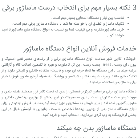
3 نکته بسیار مهم برای انتخاب درست ماساژور برقی
تناسب بین نیاز و دستگاه انتخابی بسیار مهم است .
تکنیک ماساژ و انطباق آن با خواسته ها شما با دستگاه ماساژور برقی مهم است .
خرید ماساژور متفرقه و بی کیفیت شما رو نسبت به انواع دستگاه های ماساژور نا امید
خواهد کرد .
خدمات فروش آنلاین انواع دستگاه ماساژور
فروشگاه آنلاین شهر سلامت انواع دستگاه ماساژور برقی را از برندهای معتبر نظیر امسیگ و
بیورر ، ای رست ، irest ، بست رست ، بن کر، کامفورت و غیره با تضمین اصالت کالا و گارانتی
عرضه مینماید . این دستگاه ها کاملا حرفه ای بوده و قابلیت استفاده خانگی و کلینکی دارند و از
تکنیک های مانند ویبره ، ضربه ، فشار ، شیاتسو و رولینیگ به همراه گرمای مادون قرمز یا هیتر
برای ماساژ بدن استفاده مینمایند .
دستگاه ماساژور برقی بر اساس تمرکز بر قسمتی از بدن که تحت تاثیر قرار میدهند طبقه بندی و
مورد درخواست مشتریان است . این محصولات در این بخش از برترین برندهای داخلی و
خارجی گلچین شده اند و برای فروش به مشتریان عزیز عرضه گردیده اند. فروش اینترنتی ارزان
انواع دستگاه ماساژ بدن از بهترین برندها تخصص ماست ، بنابراین با آرامش خیال در این
بخش از فروشگاه به وب گردی بپردازید ، انتخاب کنید و خرید کنید .
دستگاه ماساژور بدن چه میکند