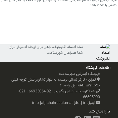
سیستم تعلیق در هوا ، ماساژ سه بعدی عضلات ، گرما درمانی ، ایجاد حالت جاذبه و حتی ماساژ
کششی را داشته باشد .
نماد اعتماد اکترونیک، راهی برای ایجاد اطمینان برای
شما همراهان شهرسلامت
اطلاعات فروشگاه
فروشگاه اینترنتی شهرسلامت
تهران - کارگر شمالی نرسیده به بلوار کشاورز نبش کوچه گیتی
پلاک ۱۱۷۲ طبقه اول واحد ۶
هم اکنون با ما تماس بگیرید:
021-66933064 | 021-
66595990
ایمیل:
info [at] shahresalamat [dot] ir
ما را دنبال کنید