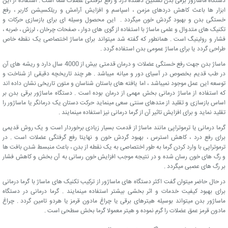
دستگاه ماساژور برقی بدن تسکین دهنده درد و رفع گرفتگی عضلات شما است . استفاده از این
ابزار ها باعث کاهش دردهای مزمن ، اسپاسم و افزایش آرامش و ریلکسیشن کاربر ، رفع
خستگی بدن و بهبود گردش خون میگردد . این محصول وسیله ای برای بازسازی حرکات و
تکنیک های متدوال و علمی ماساژ با استفاده از گوی های دوار ، صفحات چرخان ، لرزش ، ضربه ،
فشار و رولینیگ است . همانطور که گفته شد میتواند برای ماساژ اختصاصی یک نقطه خاص
طراحی گردد یا برای ماساژ عمومی بدن استفاده گردد .
ماساژ بدن جهت رفع خستگی عضلات و درمان قدمتی بیش از 4000 سال دارد و ریشه های آن
در طب قدیم بخصوص در آسیای دور و میانه میباشد . هر چند تاریخچه دقیقی از شناخت و
توسعه این عمل موجود نمیباشد ، اما یافته های باستان شناسان و متون تاریخی نشان داده اند
که استفاده از ماساژ درمانی بخش مهمی از درمان بوده است . دستگاه ماساژور برقی بدن بر
اساس بازسازی و تقلید از متدهای سنتی سعی مینماید حرکت دستان یک درمانگر یا ماساژور را
تقلید نماید و برای افزایش تاثیر آن از گرما درمانی نیز استفاده مینمایند .
گرما درمانی یا ترموتراپی مانند ماساژ از قدمت بسیار زیادی برخوردار است و یک روش قدیمی
برای رفع درد ، کاهش استرس ، بهبود گردش خون و نهایتا رفع گرفتگی عضلات است . در
ترموتراپی با وارد کردن گرما به طور اختصاصی به یک نقطه از بدن ، باعث منبسط شدن بافت ها
و رگ های خون رسان شده و در نتیجه موجب افزایش خون رسانی به آن بخش و کاهش فشار
بر رگ های عصبی میگردد .
در حال حاضر میتوان گفت اکثر دستگاه های ماساژور از ترکیب تکنیک های ماساژ با گرما درمانی
برای بهبود کیفیت خدمات و اثر بخشی بیشتر استفاده مینمایند . گرما درمانی در دستگاه
ماساژور بدن میتواند بوسیله هیترهای برقی یا چراغ مادون قرمز یا هردو تامین گردد . چراغ
مادون قرمز عمق عضلات را گرم نموده و هیتر معمولا گرما بخش سطحی است .