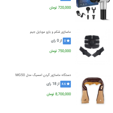
720,000 تومان
ماساژور شکم و بازو موبایل جیم
از
0
رای
0
750,000 تومان
دستگاه ماساژور گردن امسیگ مدل MG50
از
18
رای
4.6
8,700,000 تومان