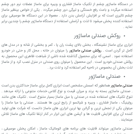
در دستگاه ماساژور چشم از تکنیک ماساژ فشاری و ویبره برای ماساژ عضلات نرم دور چشم
استفاده میگردد و باعث رفع خستگی و تیرگی دور چشم میگردد . یکی از خواص بینظیر ماساژ
چشم تاثیری است که بر افزایش آرامش بدن دارد . معمولا در این دستگاه ها موسیقی برای
استفاده کننده پخش میشود تا لذت و آرامش استفاده از دستگاه ماساژور چشم را چندین برایر
نماید .
روکش صندلی ماساژور
ابزاری برای ماساژ نشینمگاه ، بخش بالای پشت ران پا ، کمر و بخشی از شانه و در مدل های
کامل تر گردن است .
روکش صندلی ماساژور
را میتوان در خانه ، محل کار و حتی در خودرو
استفاده نمود . اسمی که برای محصول گذاشته شده ناشی از شباهت ظاهری این محصول به
روکش صندلی خودرو است . این محصول را میتوان روی صندلی در منزل نصب کرد و از ماساژ
لذت بخش آن بخصوص در ناحیه کمر استفاده کرد و لذت برد .
صندلی ماساژور
صندلی ماساژور
همانطور که اسمش مشخص است ابزاری کامل برای ماساژ حداکثری بدن است
. صندلی ماساژور بسته به برند و میزان قیمت و نوع کلاس خدمات متنوعی را ارائه میدهد .
تنوع تکنیک های استفاده شده در صندلی یا مبل ماساژ بسیار متنوع است . تکنیک های مانند
رولینیگ ، ماساژ فشاری ، ویبره و شیاتسو از رایج ترین ها هستند . صندلی یا مبا ماساژ را
میتوان یکی از تجملی ترین و گراتن بها ترین ابزاری های ماساژ دانست که شرکت های تولید
کننده آن برای افزایش قابلیت ها و آپشن های این ابزار در کنار ارتقا تکنیک های ماساژ تلاش
مینمایند .
صندلی ماساژور میتواند قابلیت های برنامه های اتوماتیک ماساژ ، امکان پخش موسیقی ،