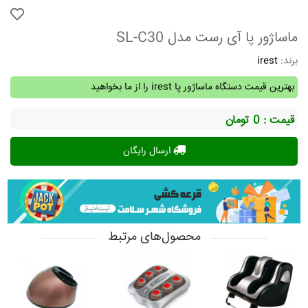
ماساژور پا آی رست مدل SL-C30
برند:
irest
بهترین قیمت دستگاه ماساژور پا irest را از ما بخواهید
قیمت : 0
تومان
ارسال رایگان
محصول‌های مرتبط