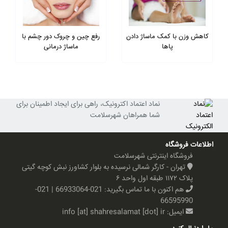
کاهش وزن با کمک ماساژ دادن
رفع چین و چروک دور چشم با
پاها
ماساژ درمانی
نماد اعتماد اکترونیک، راهی برای ایجاد اطمینان برای
شما همراهان شهرسلامت
اطلاعات فروشگاه
فروشگاه اینترنتی شهرسلامت
تهران - کارگر شمالی نرسیده به بلوار کشاورز نبش کوچه گیتی
پلاک ۱۱۷۲ طبقه اول واحد ۶
هم اکنون با ما تماس بگیرید:
021-66933064 | 021-
66595990
ایمیل:
info [at] shahresalamat [dot] ir