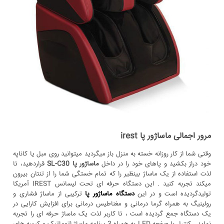
مرور اجمالی ماساژور پا irest
وقتی شما از کار روزانه خسته به منزل باز میگردید میتوانید روی مبل یا کاناپه
خود دراز بکشید و پاهای خود را در داخل
ماساژور پا SL-C30
قراردهید، تا
لذت استفاده از یک ماساژ بینظیر را که تمام خستگی شما را از تنتان بیرون
میکند تجربه کنید . این دستگاه حرفه ای تحت لیسانس IREST آمریکا
تولیدگردیده است و در این
دستگاه ماساژور پا
ترکیبی از ماساژ فشاری و
رولینیگ به همراه گرما درمانی و مغناطیس درمانی برای افزایش کارایی در
یک دستگاه جمع گردیده است ، تا کاربر لذت یک ماساژ حرفه ای را تجربه
نماید . کنترل با صفحه LED به همراه 3 برنامه ماساژ اتوماتیک و کیسه های