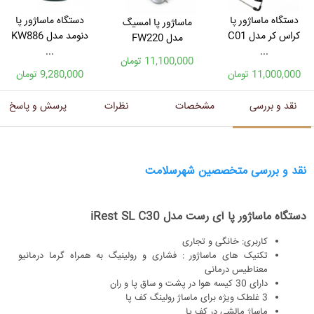
دستگاه ماساژور پا
دستگاه ماساژور پا
ماساژور پا امسیگ
کراس کر مدل C01
دنومد مدل KW886
مدل FW220
...
...
11,100,000 تومان
11,000,000 تومان
9,280,000 تومان
نقد و بررسی
مشخصات
نظرات
پرسش و پاسخ
نقد و بررسی متخصصین شهرسلامت
دستگاه ماساژور پا آی رست مدل iRest SL C30
کاربری: خانگی و تجاری
تکنیک های ماساژور : فشاری و رولینیگ به همراه گرما درمانیو
معناطیس درمانی
دارای 30 کیسه هوا در پشت و ساق پا و ران
3 غلطک ویژه برای ماساژ رولینگ کف پا
ماساژ مالشی در کف پا