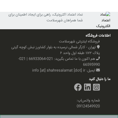
نماد اعتماد اکترونیک، راهی برای ایجاد اطمینان برای
شما همراهان شهرسلامت
اطلاعات فروشگاه
فروشگاه اینترنتی شهرسلامت
تهران - کارگر شمالی نرسیده به بلوار کشاورز نبش کوچه گیتی
پلاک ۱۱۷۲ طبقه اول واحد ۶
هم اکنون با ما تماس بگیرید:
021-66933064 | 021-
66595990
ایمیل:
info [at] shahresalamat [dot] ir
ما را دنبال کنید
شماره واتس‌اپ:
09124549920