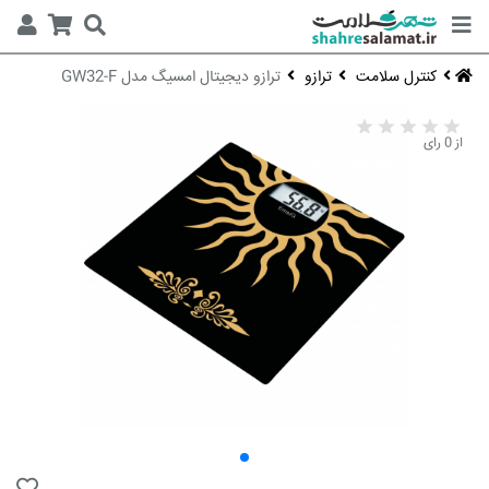
کنترل سلامت
ترازو
ترازو دیجیتال امسیگ مدل GW32-F
از 0 رای