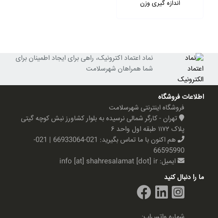
اندازه گیری وزن
نماد اعتماد اکترونیک، راهی برای ایجاد اطمینان برای
شما همراهان شهرسلامت
اطلاعات فروشگاه
فروشگاه اینترنتی شهرسلامت
تهران - کارگر شمالی نرسیده به بلوار کشاورز نبش کوچه گیتی
پلاک ۱۱۷۲ طبقه اول واحد ۶
هم اکنون با ما تماس بگیرید:
021-66933064 | 021-
66595990
ایمیل:
info [at] shahresalamat [dot] ir
ما را دنبال کنید
شماره واتس‌اپ: