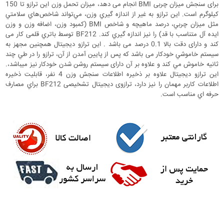
برای سنجش میزان چربی BMI انجام می دهد، میزان تحمل وزن این ترازو تا 150
کیلوگرم است. اين ترازو به غير از اندازه ‌گيري وزن، مي‌تواند شاخص‌هاي سلامتي
مثل ميزان چربي، درصد ماهيچه و شاخص BMI (کمبود وزن، اضافه وزن و وزن
ايده ‌آل متناسب با قد) را نيز اندازه ‌گيري کند. BF212 توسط باتري قلمی کار می
کند و دارای دقت بالا 0.1 درصد می باشد . اين ترازو دیجیتال همچنین مجهز به
سيستم خاموشي خودکار می باشد که پس از پايين آمدن از آن، ترازو را در طي چند
ثانيه خاموش مي ‌کند و علاوه بر آن دارای سیستم روشن شدن خودکار نیز میباشد،.
این ترازو دیجیتال علاوه بر ذخیره اطلاعات سنجش وزن 4 نفر، قابلیت ذخیره
اطلاعات کاربر مهمان را نیز دارد، ترازوی دیجیتال تشخیصی BF212 براي مصارف
حرفه ‌اي مناسب است.