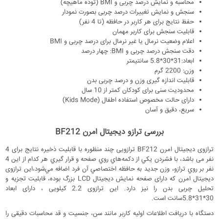
محاسبه و نمایش درصد چربی و BMI (توده ماهیچه)
سنجش و نمایش تغییرات درصد چربی بصورت نمودار
حفظ نتایج برای هر کاربر در حافظه (تا 4 نفر)
قابلیت سنجش برای کاربر مهمان
اعلام وضعیت نرمال یا غیر نرمال برای درصد چربی و BMI
دقت سنجش درصد چربی و BMI: چهار درصد
ابعاد:31*30*5.8 سانتیمتر
وزن: 2200 گرم
قابلیت اندازه گیری وزن و درصد چربی بدن
محدودیت سنی برای کودکان کمتر از 10 سال
دارای حالت مخصوص استفاده اطفال (Kids Mode)
سریع، دقیق و آسان
بررسی ترازو دیجیتال امرن BF212
ترازوی دیجیتال امرن BF212 ترازویی چند منظوره با قابلیت ذخیره نتایج برای 4
نفر می باشد، با فشردن يکي از دکمه‌هاي روي صفحه و قرار گيري هر کدام از اين 4
نفر بر روي ترازو، وزن جديد به حافظه‌ اختصاصي آن فرد اضافه مي‌شود،این ترازوی
دیجیتال امرن که دارای صفحه نمایش دیجیتال LCD بزرگ بوده، قابلیت تجزیه و
تحلیل چربی بدن را نیز دارد. این ترازوی 2.2 کیلویی ، دارای ابعاد
30*31*5.8سانت است.
دستگاه با دریافت اطلاعات اولیه کاربر مانند سن، جنسیت و قد محاسبات دقیقی را