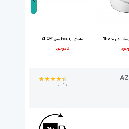
 مدل RK-568
ماساژور پا irest مدل SL-C32
ماساژور کف پا کامفورت
وجود
ناموجود
نا
از 2 رای