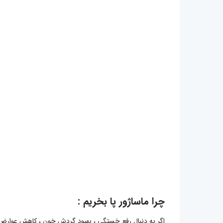
چرا ماساژور پا بخریم :
اگر به دنبال رفع خستگی ، بهبود گردش خون ، کاهش عوارض ن