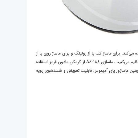
‌کند. برای ماساژ کف پا از رولینگ و برای ماساژ روی پا از
پا آذیموس دارای پنل کنترل روی دستگاه می‌باشد که به راحتی ماساژ دلخواه خود را تنظیم می‌کنید ، ماساژور AZ-188 از گرمکن مادون قرمز استفاده
 ، همچنین ماساژور پای آذیموس قابلیت تعویض و شستشوی رویه