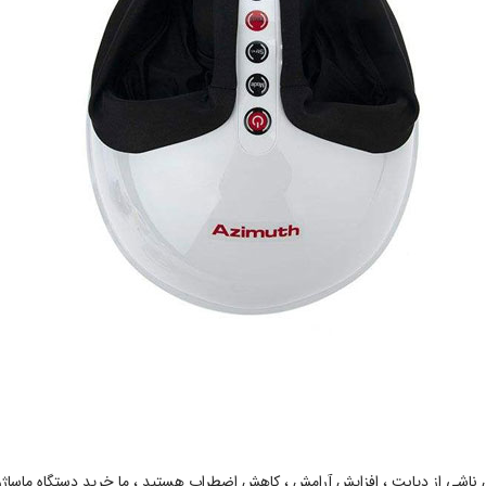
اشی از دیابت ، افزایش آرامش ، کاهش اضطراب هستید ، ما خرید دستگاه ماساژور ک