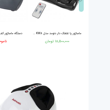
ماساژور پا غلطک دار دنومد مدل KW8 ...
دستگاه ماساژور کف
18,500,000 تومان
ناموج