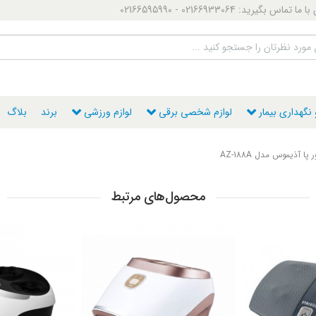
ماس بگیرید: 02166933064 - 02166595990
گهداری بیمار
لوازم شخصی برقی
لوازم ورزشی
برند
بلاگ
پا آذیموس مدل AZ-188A
محصول‌های مرتبط