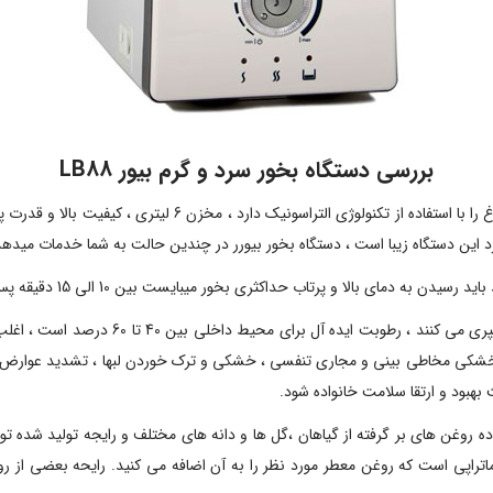
بررسی دستگاه بخور سرد و گرم بیور LB88
د این دستگاه زیبا است ، دستگاه بخور بیورر در چندین حالت به شما خدمات میدهد
الا و پرتاب حداکثری بخور میبایست بین 10 الی 15 دقیقه پس تغییر حالت صبر نماید .
افراد بیشتر زمانشان را در ساختمان ها و فض
 خشکی مخاطی بینی و مجاری تنفسی ، خشکی و ترک خوردن لبها ، تشدید عوارض 
بهبود و ارتقا سلامت خانواده شود.
اده روغن های بر گرفته از گیاهان ،گل ها و دانه های مختلف و رایجه تولید شده ت
ظه مخصوص یا پد آروماتراپی است که روغن معطر مورد نظر را به آن اضافه می کنید. رایح