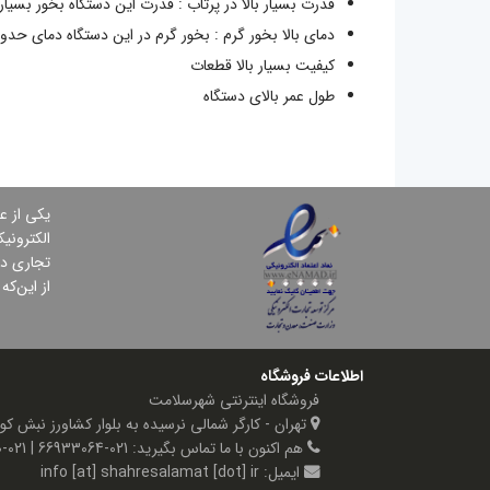
قدرت بسیار بالا در پرتاب : قدرت این دستگاه بخور بسیار
دمای بالا بخور گرم : بخور گرم در این دستگاه دمای حدود 60 تا 65 درجه دارد که دمای بالای اس
کیفیت بسیار بالا قطعات
طول عمر بالای دستگاه
یكی از ع
الكترونی
تجاری در
از این‌ك
اطلاعات فروشگاه
فروشگاه اینترنتی شهرسلامت
تهران - کارگر شمالی نرسیده به بلوار کشاورز نبش کوچه گیتی پلاک ۷۲
هم اکنون با ما تماس بگیرید:
021-66933064 | 021-66595990
ایمیل:
info [at] shahresalamat [dot] ir