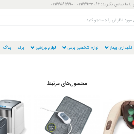
ماس بگیرید: 02166933064 - 02166595990
گهداری بیمار
لوازم شخصی برقی
لوازم ورزشی
برند
بلاگ
محصول‌های مرتبط