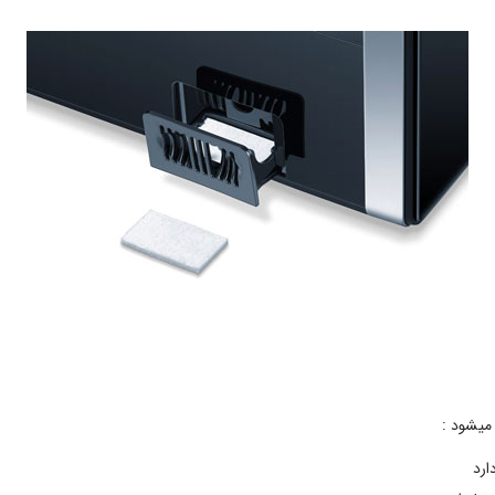
میشود :
ارد