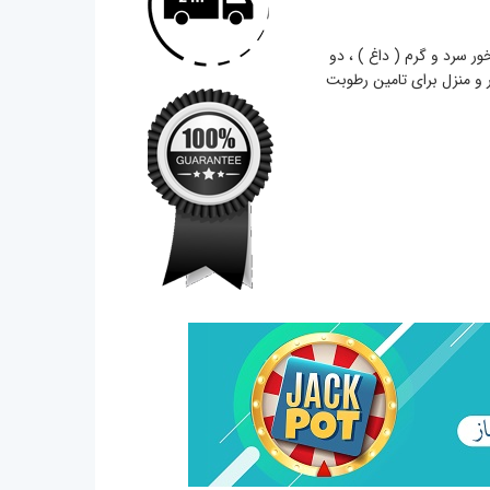
L با قابلیت تولید بخور سرد و گرم ( داغ ) ، دو
ر و منزل برای تامین رطوبت