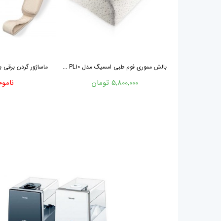
بالش مموری فوم طبی امسیگ مدل PL10 ...
ماساژور گردن برقی بیورر rer MG1
5,800,000 تومان
ناموج