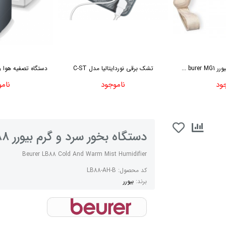
bu ...
تشک برقی نوردایتالیا مدل C-ST
دستگاه تصفیه هوا و
ود
ناموجود
نام
دستگاه بخور سرد و گرم بیورر LB88
Beurer LB88 Cold And Warm Mist Humidifier
کد محصول:
LB88-AH-B
برند:
بیورر