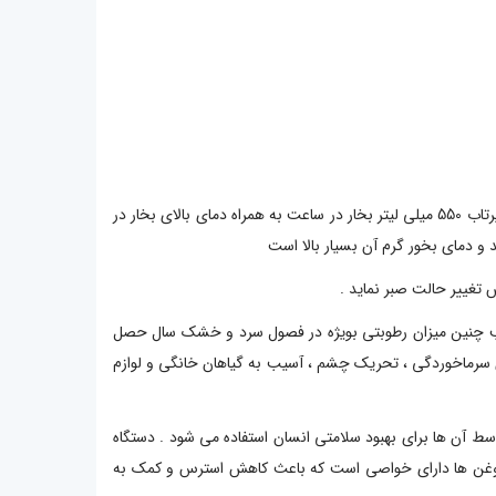
دستگاه بخور سرد و گرم بیور LB88 قابلیت تولید بخور سرد و داغ را با استفاده از تکنولوژی التراسونیک دارد ، مخزن 6 لیتری ، کیفیت بالا و قدرت پرتاب 550 میلی لیتر بخار در ساعت به همراه دمای بالای بخار در
 و دمای بخور گرم آن بسیار بالا است
اهای سر پوشیده سپری می کنند ، رطوبت ایده آل برای محیط داخلی بین 40 تا 60 درصد است ، اغلب چنین میزان رطوبتی بویژه در فصول سرد و خشک سال حصل
سرماخوردگی ، تحریک چشم ، آسیب به گیاهان خانگی و لوازم
وسط آن ها برای بهبود سلامتی انسان استفاده می شود . دستگاه
ه بعضی از روغن ها دارای خواصی است که باعث کاهش استرس و کمک به