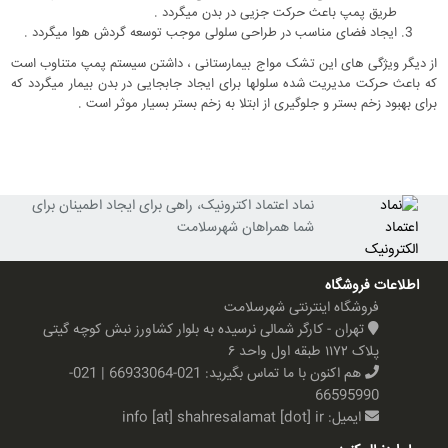
طریق پمپ باعث حرکت جزیی در بدن میگردد .
ایجاد فضای مناسب در طراحی سلولی موجب توسعه گردش هوا میگردد .
از دیگر ویژگی های این تشک مواج بیمارستانی ، داشتن سیستم پمپ متناوب است
که باعث حرکت مدیریت شده سلولها برای ایجاد جابجایی در بدن بیمار میگردد که
برای بهبود زخم بستر و جلوگیری از ابتلا به زخم بستر بسیار موثر است .
نماد اعتماد اکترونیک، راهی برای ایجاد اطمینان برای
شما همراهان شهرسلامت
اطلاعات فروشگاه
فروشگاه اینترنتی شهرسلامت
تهران - کارگر شمالی نرسیده به بلوار کشاورز نبش کوچه گیتی
پلاک ۱۱۷۲ طبقه اول واحد ۶
هم اکنون با ما تماس بگیرید:
021-66933064 | 021-
66595990
ایمیل:
info [at] shahresalamat [dot] ir