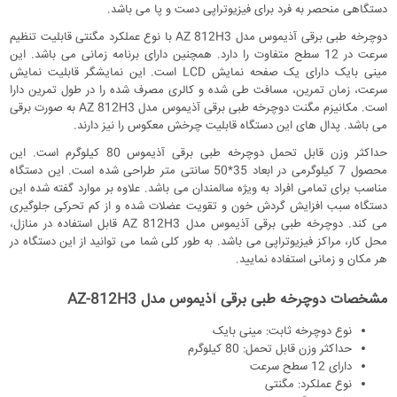
دستگاهی منحصر به فرد برای فیزیوتراپی دست و پا می باشد.
دوچرخه طبی برقی آذیموس مدل AZ 812H3 با نوع عملکرد مگنتی قابلیت تنظیم
سرعت در 12 سطح متفاوت را دارد. همچنین دارای برنامه زمانی می باشد. این
مینی بایک دارای یک صفحه نمایش LCD است. این نمایشگر قابلیت نمایش
سرعت، زمان تمرین، مسافت طی شده و کالری مصرف شده را در طول تمرین دارا
است. مکانیزم مگنت دوچرخه طبی برقی آذیموس مدل AZ 812H3 به صورت برقی
می باشد. پدال های این دستگاه قابلیت چرخش معکوس را نیز دارند.
حداکثر وزن قابل تحمل دوچرخه طبی برقی آذیموس 80 کیلوگرم است. این
محصول 7 کیلوگرمی در ابعاد 35*50 سانتی متر طراحی شده است. این دستگاه
مناسب برای تمامی افراد به ویژه سالمندان می باشد. علاوه بر موارد گفته شده این
دستگاه سبب افزایش گردش خون و تقویت عضلات شده و از کم تحرکی جلوگیری
می کند. دوچرخه طبی برقی آذیموس مدل AZ 812H3 قابل استفاده در منازل،
محل کار، مراکز فیزیوتراپی می باشد. به طور کلی شما می توانید از این دستگاه در
هر مکان و زمانی استفاده نمایید.
مشخصات دوچرخه طبی برقی آذیموس مدل AZ-812H3
نوع دوچرخه ثابت: مینی بایک
حداکثر وزن قابل تحمل: 80 کیلوگرم
دارای 12 سطح سرعت
نوع عملکرد: مگنتی