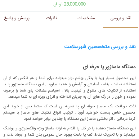
28,000,000 تومان
نقد و بررسی
مشخصات
نظرات
پرسش و پاسخ
نقد و بررسی متخصصین شهرسلامت
دستگاه ماساژور پا حرفه ای
این محصول بسیار زیبا با رنگی چشم نواز میتواند برای شما و هر آنکس که از آن
استفاده نماید ، رفاه ، آسایش و آرامش را هدیه بیاورد . این دستگاه ماساژور پا با
استفاده از تکنیک های متنوع و کیفیت بالا ، اسپاسم عضلات پای شما را برطرف
نموده و خون را در رگ های آن به جریان انداخته و انرژی ویژه ای به شما میدهد.
لذت دریافت یک ماساژ حرفه ای پا تجربه ای است که حتما پس از خرید این
محصول خاص بدست خواهید آورد . ترکیب انواع تکنیک های ماساژ با سیستم
گرما درمانی ، اثر بخشی ماساژ این دستگاه را چندین برابر خواهد نمود .
این دستگاه ماساژ دهنده پا در کف پا اقدام به ارائه ماساژ ویژه رفلکسلوژی و رولینگ
مینماید و با تحریک نقاط کف پا باعث بهبود حال عمومی بدن شما و ایجاد لذت و