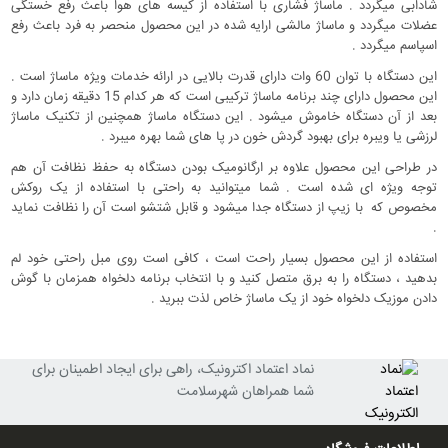
شادابی میگردد . ماساژ فشاری با استفاده از کیسه های هوا باعث رفع خستگی
عضلات میگردد و ماساژ مالشی ارایه شده در این محصول منحصر به فرد باعث رفع
اسپاسم میگردد .
این دستگاه با توان 60 وات دارای قدرت بالایی در ارائه خدمات ویژه ماساژ است .
این محصول دارای چند برنامه ماساژ ترکیبی است که هر کدام 15 دقیقه زمان دارد و
بعد از آن دستگاه خاموش میشود . این دستگاه ماساژ همچنین از تکنیک ماساژ
لرزشی یا ویبره برای بهبود گردش خون در پا های شما بهره میبرد .
در طراحی این محصول علاوه بر ارگانومیک بودن دستگاه به حفظ نظافت آن هم
توجه ویژه ای شده است . شما میتوانید به راحتی با استفاده از یک روکش
مخصوص که با زیپ از دستگاه جدا میشود و قابل شتشو است آن را نظافت نماید
.
استفاده از این محصول بسیار راحت است ، کافی است روی مبل راحتی خود لم
بدهید ، دستگاه را به برق متصل کنید و با انتخاب برنامه دلخواه همزمان با گوش
دادن موزیک دلخواه خود از یک ماساژ خاص لذت ببرید .
نماد اعتماد اکترونیک، راهی برای ایجاد اطمینان برای
شما همراهان شهرسلامت