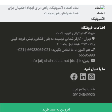
نماد اعتماد اکترونیک، راهی برای ایجاد اطمینان برای
شما همراهان شهرسلامت
اطلاعات فروشگاه
فروشگاه اینترنتی شهرسلامت
تهران - کارگر شمالی نرسیده به بلوار کشاورز نبش کوچه گیتی
پلاک ۱۱۷۲ طبقه اول واحد ۶
هم اکنون با ما تماس بگیرید:
021-66933064 | 021-
66595990
ایمیل:
info [at] shahresalamat [dot] ir
ما را دنبال کنید
شماره واتس‌اپ:
09124549920
افزودن به سبد خرید
تمام حقوق این سایت متعلق به شهرسلامت می باشد