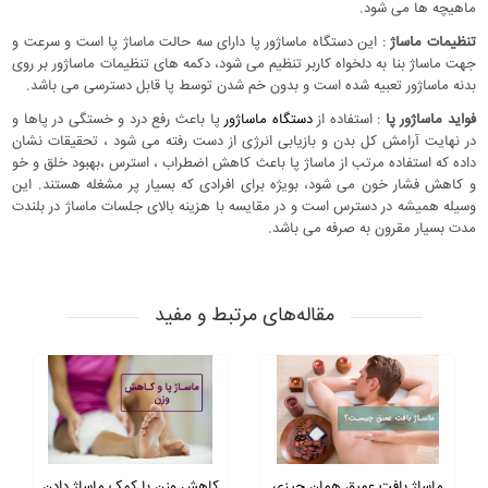
ماهیچه ها می شود.
تنظیمات ماساژ
: این دستگاه ماساژور پا دارای سه حالت ماساژ پا است و سرعت و
جهت ماساژ بنا به دلخواه کاربر تنظیم می شود، دکمه های تنظیمات ماساژور بر روی
بدنه ماساژور تعبیه شده است و بدون خم شدن توسط پا قابل دسترسی می باشد.
فواید ماساژور پا
: استفاده از
دستگاه ماساژور
پا باعث رفع درد و خستگی در پاها و
در نهایت آرامش کل بدن و بازیابی انرژی از دست رفته می شود ، تحقیقات نشان
داده که استفاده مرتب از ماساژ پا باعث کاهش اضطراب ، استرس ،بهبود خلق و خو
و کاهش فشار خون می شود، بویژه برای افرادی که بسیار پر مشغله هستند. این
وسیله همیشه در دسترس است و در مقایسه با هزینه بالای جلسات ماساژ در بلندت
مدت بسیار مقرون به صرفه می باشد.
مقاله‌های مرتبط و مفید
ماساژ بافت عمیق همان چیزی
کاهش وزن با کمک ماساژ دادن