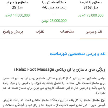
ماساژور پا اکیومد
دستگاه ماساژور پا
ماساژور پا بن کر
مدل BT68
زنیت مد مدل AC-
مدل Q5
...
78,000,000 تومان
14,000,000 تومان
28,000,000 تومان
نقد و بررسی
مشخصات
نظرات
پرسش و پاسخ
نقد و بررسی متخصصین شهرسلامت
ویژگی های ماساژور پا آی ریلکس i Relax Foot Massage
نواحی ماساژور
: همان طور که از نام این صندلی ماساژور برمی آید به طور تخصصی
برای ماساژ قسمت های مختلف پا شامل پاشنه پا، قوزک پا ، قوس پا و نوک پنجه
پا می باشد و در عین حال از این دستگاه کاربردی می توان برای ماساژ دست ها هم
بهره برد.
نوع ماساژ
: ماساژ به کار رفته در این دستگاه ماساژ مالشی است که باعث افرایش
گردش خون ، دور شدن اسید لاکتیک از ماهیچه ها و رفع درد و گرفتگی عضلات و