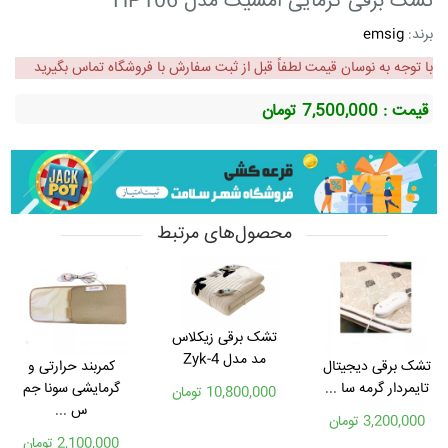
تشک برقی گرمایی امسیگ مدل HP106
برند:
emsig
با توجه به نوسان قیمت لطفاً قبل از ثبت سفارش با فروشگاه تماس بگیرید
قیمت : 7,500,000
تومان
محصول‌های مرتبط
تشک برقی زیکلاس
مد مدل Zyk-4
تشک برقی دیجیتال
کمربند حرارتی و
تایمردار گرمه سا ...
گرمایشی سونا جم
10,800,000 تومان
س ...
3,200,000 تومان
2,100,000 تومان