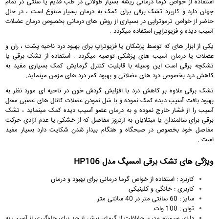
استفاده از خواص گرما درمانی ریشه بسیار طولانی در طب قدیم یا سنتی در تمام
جهان دارد و
کاربرد تشک برقی
برای کمک به درمان بسیار متنوع است ، در حال
حاضر از خواص ترموتراپی در بسیاری از روش های درمانی بخصوص درمان عضلات
آسیب دیده و فزیوتراپی استفاده میگردد .
یکی از ابزار های که توسط پزشکان یا فزیوتراپ برای بهبود درد ناحیه پشت ، ران و
عضلات یا درمان آسیب های پزشکی توصیه میگردد . استفاده از تشک برقی یا
تشکچه برقی است این وسیله با قابلیت کنترل گرمایش کمک بسیاری مفید به
کاهش درد بخصوص درد های عضلانی و بهبود کمر درد های مزمن مینماید.
تشک برقی علاوه بر کاهش درد با افزایش گردش خون در ناحیه ای مورد نظر به
بهبود بافت آسیب دیده کمک نموده و با شل نمودن عضلات کانال های عصبی محل
آسیب را از فشار خارج نموده و به درمان عضو آسیب دیده کمک مینماید ، تشک
برقی برای سالمندان یا مبتلایان به آرتروز مفاصل که از خشکی یا عدم آزادی حرکت
مفاصل خود بخصوص در صبحگاه و هنگام بیدار شدن شکایت دارد بسیار مفید
است .
ویژگی های تشک برقی امسیگ مدل HP106
کاربرد : استفاده از خواص گرما درمانی برای بهبود و درمان
کاربری : خانگی و کلینیکی
سایز : 60 سانتی متر در 40 سانتی متر
توان : 100 وات
دارای سیستم مدرن حفاظت از گرمای بیش از حد برای جلوگیری از آسیب به