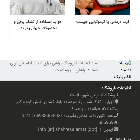
گرما درمانی یا ترموتراپی چیست
فواید استفاده از تشک برقی و
محصولات حرراتی بر بدن
نماد اعتماد اکترونیک، راهی برای ایجاد اطمینان برای
شما همراهان شهرسلامت
اطلاعات فروشگاه
فروشگاه اینترنتی شهرسلامت
تهران - کارگر شمالی نرسیده به بلوار کشاورز نبش کوچه گیتی
پلاک ۱۱۷۲ طبقه اول واحد ۶
هم اکنون با ما تماس بگیرید:
021-66933064 | 021-
66595990
ایمیل:
info [at] shahresalamat [dot] ir
ما را دنبال کنید