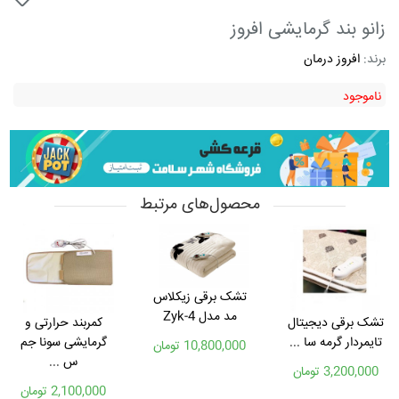
زانو بند گرمایشی افروز
برند:
افروز درمان
ناموجود
محصول‌های مرتبط
تشک برقی زیکلاس
مد مدل Zyk-4
تشک برقی دیجیتال
کمربند حرارتی و
تایمردار گرمه سا ...
گرمایشی سونا جم
10,800,000 تومان
س ...
3,200,000 تومان
2,100,000 تومان