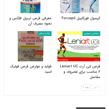
کپسول فورکاپیل Forcapil
معرفی قرص تریپل فلکس و
نحوه مصرف آن
سلامتی عمومی
تغذیه سالم
قرص لنی آرت Leniart UC
فواید و عوارض قرص فولیک
2 مناسب برای غضروف و
اسید
مفاصل
قبل
بعد