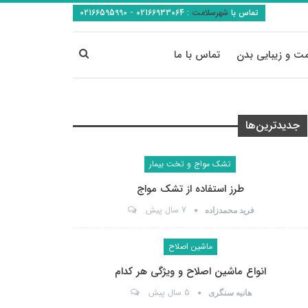
تماس با
شهرسلامت
:
02166933064 - 02166595990
ت و زیبایی بدن
تماس با ما
جدیدترین‌ها
تشک مواج و تخت بیمار
طرز استفاده از تشک مواج
7 سال پیش
فرید محمدزاده
ماشین اصلاح
انواع ماشین اصلاح و ویژگی هر کدام
5 سال پیش
هانیه سنگری