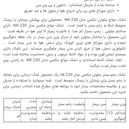
ساخته شده از متریال استاندارد ، نایلون و پی وی سی
دارای سوراخ های ریز برای خروج هوا از سلول ها و ضد تعریق
تشک مواج سلولی مکسی مدل NK-230 محصولی برای پوشش بیماران با ریسک
متوسط ابتلا به زخم بستر یا فشار است . تشک مواج مکسی مدل NK-230 دارای
ساختار سلولی ، پمپ بسیار کم صدا با قابلیت پمپاژ 9 لیتر هوا در دقیقه است .
این محصول با ساختار سلولی خود از تمرکز وزن بدن بیمار در یک نقطه جلوگیری
نموده و دارای سوراخ های لیزی کوچک برای دمش هوا به بدن بیمار است .
تکنولوژی دمش هوا از عرق کردن بدن بیمار جلوگیری مینماید .این تشک دارای
سیستم ایمنی قوی بوده و از مواد کاملا مرغوب و بدون حساسیت ساخته شده است
. ابعاد تشک کاملا استاندارد و تشک مواج مکسی مدل NK-230 به راحتی روی
تخت بیمار نصب میگردد .
تشک زخم بستر سلولی مکسی مدل nk-230 یک محصول کمک درمانی برای مقابله
با زخم بستر برای بیماران با ریسک متوسط است . شما میتوانید با استفاده از جدول
زیر و مقایسه مشخصات بیمار خود با موئلفه های مطرح شده انتخاب درستی برای
خرید این محصول داشته باشید .
بیماری
مدت
میزان
وزن بیمار
سن بیمار
وضعیت زخم بستر
زمینه ای
بستری
تحرک بیمار
حداکثر 110
محدودیت
نداشته باشد یا در
نداشته
محدودیت
کم
کیلوگرم
سنی ندارد
مرحل آغاز باشد
باشد
ندارد