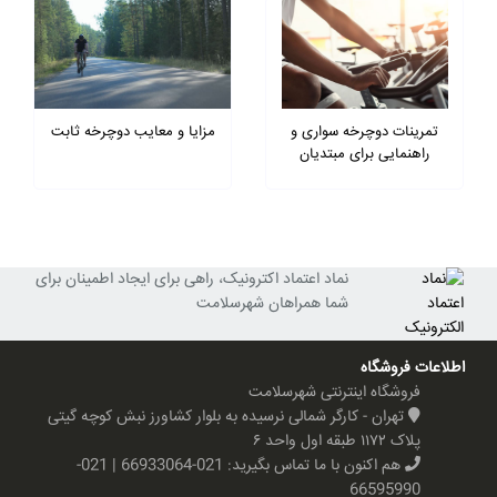
تمرینات دوچرخه سواری و
مزایا و معایب دوچرخه ثابت
راهنمایی برای مبتدیان
نماد اعتماد اکترونیک، راهی برای ایجاد اطمینان برای
شما همراهان شهرسلامت
اطلاعات فروشگاه
فروشگاه اینترنتی شهرسلامت
تهران - کارگر شمالی نرسیده به بلوار کشاورز نبش کوچه گیتی
پلاک ۱۱۷۲ طبقه اول واحد ۶
هم اکنون با ما تماس بگیرید:
021-66933064 | 021-
66595990