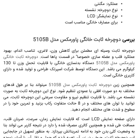
عملکرد: مگنتی
نوع دوچرخه: نشسته
نوع نمایشگر: LCD
برای مصارف خانگی مناسب است
بررسی
دوچرخه ثابت خانگی پاورمکس مدل 5105B
دوچرخه ثابت وسیله ای مطمئن برای کاهش وزن، لاغری، تناسب اندام، بهبود
عملکرد قلب و عضله سازی خصوصا" در قسمت پاها است.
دوچرخه ثابت خانگی
پاورمکس مدل 5105B
دستگاه بدنسازی خانگی با قابلیت تحمل وزن تا 130
کیلوگرم می باشد. این دستگاه توسط شرکت اسپرتک طراحی و تولید شده و دارای
کاربری خانگی است.
همچنین زین
دوچرخه ثابت پاورمکس مدل 5105B
میتواند بنا بر طول قدهای
مختلف به دو صورت افقی یا عمودی تنظیم شود. نوع این دوچرخه ثابت به صورت
نشسته می باشد. با قابلیت تنظیم نیرو و مقاومت سرعتی این دوچرخه ثابت، می
توانید با توان های مختلف و در 8 حالت متفاوت رکاب بزنید و تمرین خود را در
سطوح و شدت های مختلف انجام دهید.
دارای صفحه نمایش LCD است که قابلیت نمایش زمان، سرعت، ضربان قلب،
مسافت طی شده و همچنین کالری مصرف شده را دارد در نتیجه کاربر می تواند بنا
به وضعیت کلی بدن خود به ادامه تمریناتش بپردازد. به منظور تسهیل در جابجایی
این دوچرخه ثابت، چرخی در زیر آن تعبیه شده که حمل و نقل آن را آسان نموده