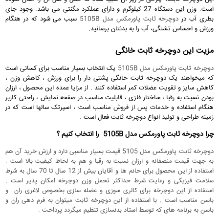
است. وزن این دستگاه 27 کیلوگرم و دارای عملکرد مگنتی می باشد. وجود جای
بطری آب در
دوچرخه ثابت پاورمکس مدل 5105B
سبب می شود که در هنگام
ورزش و احساس تشنگی، آب را به بدنتان برسانید.
مزیت این دوچرخه ثابت خانگی
دوچرخه ثابت پاورمکس مدل 5105B
یک انتخاب بسیار مناسب برای کسانی است
که میخواهند یک دوچرخه ثابت خانگی پشتی دار را برای ورزش ، کاهش وزن ،
کاهش سایز و تقویت عضلات کمر استفاده کنند . از مزایا عمده این محصول ، ارزان
بودن نسبت به رقبا ، ساختار فلزی ، قابلیت مناسب در صفحه نمایش ، راحتی کاربر
هنگام استفاده و خدمات پس از فروش مناسب است ، اسپرتک سالها است که در
زمینه طراحی و تولید انواع دوچرخه ثابت فعال است .
چرا دوچرخه ثابت پاورمکس مدل 5105B را انتخاب کنیم ؟
دوچرخه ثابت پاورمکس مدل 5105 قیمت بسیار مناسبی دارد و ارزش خرید آن هم
به جهت قیمت منصفانه و ارزان نسبت به رقبا و هم به لحاظ کیفیت بالا است .
استفاده از این محصول برای خانم ها و آقایان بیش از 12 سال تا 70 سال به شرط
سلامت فیزیکی و رعایت شرط حداکثر تحمل وزن دوچرخه امکان پذیر است .
استفاده از این دوچرخه برای کالری سوزی و عضله سازی بخصوص لاغری ران و
باسن مناسب است . با استفاده از این دوچرخه ثابت میتوان به فرم دهی ران و
باسن به برنامه های که توسط استاد بدنسازی تنظیم میگردد پرداخت .