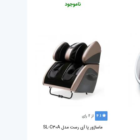
ناموجود
4.1
از
2
رای
ماساژور پا آی رست مدل SL-C30A