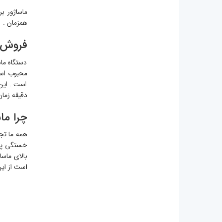
ماساژور ب
همزمان .
فروش ا
دستگاه ماس
محبوب است
دقیقه زمان
چرا ماس
همه ما تجر
خستگی پا و
بالای ماسا
است از این