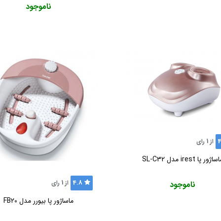
ناموجود
4
از
1
رای
اژور پا irest مدل SL-C32
4.8
از
1
رای
ناموجود
ماساژور پا بیورر مدل FB20