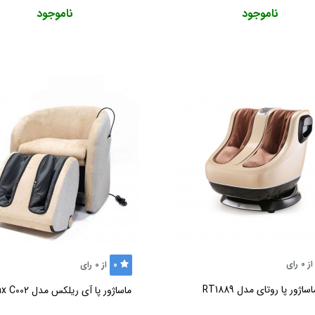
ناموجود
ناموجود
از
0
رای
0
از
0
رای
اساژور پا روتای مدل RT1889
ماساژور پا آی ریلکس مدل i Relax C002