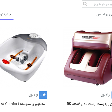
 بر اساس :
جدیدتری
0
از
3
رای
از
0
رای
ور پا بست رست مدل RK 858A
ماساژور پا مدیسانا FS885 Comfort