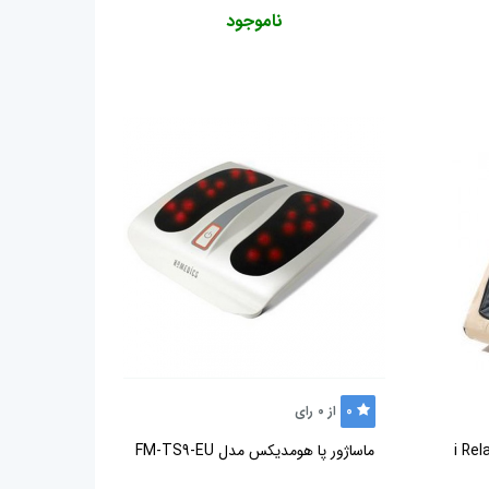
ناموجود
0
از
0
رای
ماساژور پا هومدیکس مدل FM-TS9-EU