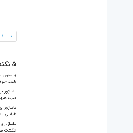
1
«
5 نکته طلایی برای خرید ماساژور پا برقی
پا ستون ب
باعث خوشح
ماساژور بر
صرف هزینه 
ماساژور بر
طولانی ، ش
ماساژور پ
انگشت های