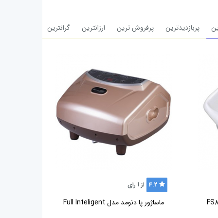
ن
پربازدیدترین
پرفروش ترین
ارزانترین
گرانترین
4.2
از
1
رای
ماساژور پا دنومد مدل Full Inteligent