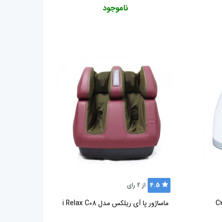
ناموجود
4.5
از
2
رای
ماساژور پا آی ریلکس مدل i Relax C08