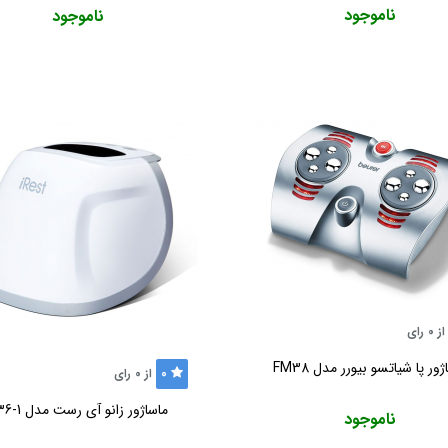
ناموجود
ناموجود
از
0
رای
ژور پا شیاتسو بيورر مدل FM38
0
از
0
رای
ماساژور زانو آی رست مدل C36-1
ناموجود