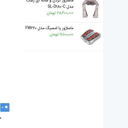
ماساژور گردن و شانه آی رست
مدل SL-D180-C
28,600,000 تومان
ماساژور پا امسیگ مدل FW220
11,100,000 تومان
0
م