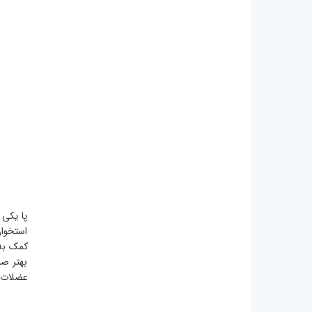
پا یکی 
استخوان
کمک به
بهتر صو
عضلات ک