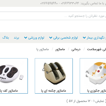
ماس بگیرید: 02166933064 - 02166595990
گهداری بیمار
لوازم شخصی برقی
لوازم ورزشی
برند
بلاگ
ی شهرسلامت
درمانی
ماساژور
ماساژور پا
اژور جکوزی پا
ماساژور چکمه ای پا
ماساژور کف پا
نمایش
1
- 12
محصول از
57
)