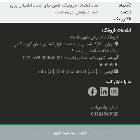
نماد اعتماد اکترونیک، راهی برای ایجاد اطمینان برای
شما همراهان شهرسلامت
اطلاعات فروشگاه
فروشگاه اینترنتی شهرسلامت
تهران - کارگر شمالی نرسیده به بلوار کشاورز نبش کوچه گیتی
پلاک ۱۱۷۲ طبقه اول واحد ۶
هم اکنون با ما تماس بگیرید:
021-66933064 | 021-
66595990
ایمیل:
info [at] shahresalamat [dot] ir
ما را دنبال کنید
شماره واتس‌اپ:
09124549920
افزودن به سبد خرید
تمام حقوق این سایت متعلق به شهرسلامت می باشد