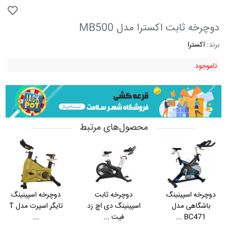
دوچرخه ثابت اکسترا مدل MB500
برند:
اکسترا
ناموجود
محصول‌های مرتبط
دوچرخه اسپینینگ
دوچرخه ثابت
دوچرخه اسپینینگ
باشگاهی مدل
اسپینینگ دی اچ زد
تایگر اسپرت مدل T
BC471 ...
فیت ...
...