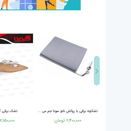
تشکچه برقی با روکش نانو سونا جم س ...
تشک برقی گرمه
2,400,000 تومان
2,150,000 تومان