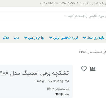
ماس بگیرید: 02166933064 - 02166595990
گهداری بیمار
لوازم شخصی برقی
لوازم ورزشی
برند
بلاگ
 امسیگ مدل HP108
تشکچه برقی امسیگ مدل HP108
Emsig HP108 Heating Pad
کد محصول:
HP108
برند:
emsig