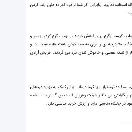
فاده نمایید. بنابراین اگر شما از درد کمر به دلیل بلند کردن
د.
ه خواص کیسه آبگرم برای کاهش دردهای مزمن، گرم کردن بستر و
رفع گرفتگی عضلات استفاده شده است. تشک برقی امسیگ EMSIG مدل HP108 با سیستم توربو در کمتر از 15 دقیقه می تواند یک گرما سوزان 65 تا 70 درجه ای را برای منبسط کردن بافت ها، ماهیچه ها و
ار از شبکه عصبی و خاموش شدن درد می گردند. افزایش آزادی
 برای استفاده ترموتراپی یا گرما درمانی برای کمک به بهبود دردهای
رم و گارانتی بی نظیر شرکت رهروان ایساتیس گستر باعث شده