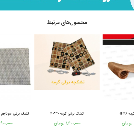
محصول‌های مرتبط
 HP46
تشک برقی گرمه 30*40
تشک برقی سوناجم ۶۰*۴۰ با روکش غیر ...
1,400,000 تومان
2,900,000 توم