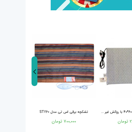
تشکچه برقی اس تی مدل ST260
تشک برقی کوچک سو
ان
700,000 تومان
2,100,000 ت