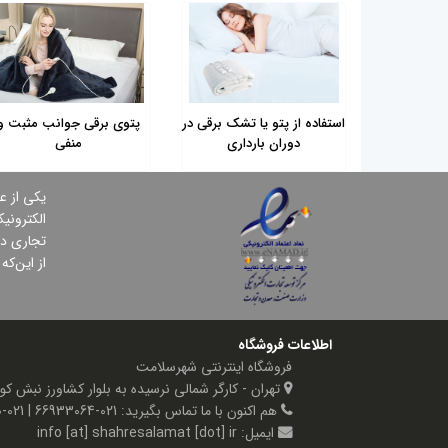
استفاده از پتو یا تشک برقی در
پتوی برقی جوانب مثبت و
دوران بارداری
منفی
یكی از ع
الكترونی
تجاری در
از این‌ك
اطلاعات فروشگاه
فروشگاه اینترنتی شهرسلامت
تهران - کارگر شمالی نرسیده به بلوار کشاورز نبش کوچه گیتی پلاک ۷۲
هم اکنون با ما تماس بگیرید:
021-66933064 | 021-66595990
ایمیل:
info [at] shahresalamat [dot] ir