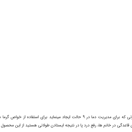
تشک برقی امسیگ مدل HP108 با گرما دهی بسیار بالا و قدرتی که برای مدیریت دما در 9 حالت
عدگی در خانم ها، رفع درد پا در نتیجه ایستادن طولانی هستید از این محصول اس