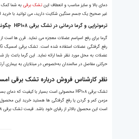
دمای بالا و سایز مناسب و انعطاف این
تشک برقی
به شما کمک می
غیر صحیح یک جسم سنگین شکایت دارید، می توانید با خرید ا
ترموتراپی و گرما درمانی در تشگ برقی HP108 چگونه عمل می کند؟
گرما برای رفع اسپاسم عضلات معجزه می نماید. قرن ها است از 
عضلات به محل مورد نظر شما ارائه نماید. این گرما باعث با
حرکتی مفاصل در سالمندان به‌خصوص در مبتلایان به بیماری آرتر
نظر کارشناس فروش درباره تشک برقی امسیگ م
تشک برقی HP108 محصولی است بسیار با کیفیت که د
مزمن کمر و گردن یا رفع گرفتگی ها هستید خرید این محصول ت
است این محصول بالاتر از رقبای خود باشد. قیمت تشک برقی HP108 نسبت به امکانات و رقبا بسیار منصفانه است و به لحاظ قیمتی هم با رقبای خود در جایگاه مناسبی دارد و ارزش خرید مناسبی دارد.