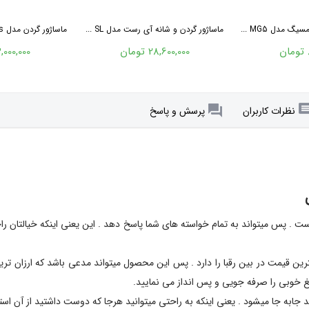
گ مدل MG5 ...
ماساژور گردن و شانه آی رست مدل SL ...
ماساژور گردن مدل TESA Spa Sciences
28,600,000 تومان
13,000,000 تو
نظرات کاربران
پرسش و پاسخ
ست . پس میتواند به تمام خواسته های شما پاسخ دهد . این یعنی اینکه خیالتان را
رین قیمت در بین رقبا را دارد . پس این محصول میتواند مدعی باشد که ارزان تر
غ خوبی را صرفه جویی و پس انداز می نمایید.
به جا میشود . یعنی اینکه به راحتی میتوانید هرجا که دوست داشتید از آن استفا