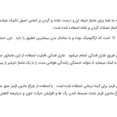
ی گردن و شانه Kneading ابزاری است که به شما برای ماساژ حرفه ای و درست شانه و گردن بر اساس اص
ساژ عضلات گردن و شانه استفاده شده است .
دارای طراحی بسیار مناسب به شکل U است که ارگانومیک بوده و با ساختار بدن بیشترین تطبیق را 
 طریق شارژر فندکی انجام میشود . شارژر فندکی قابلیت استفاده از این ماساژور س
 کمک مینماید تا بتواند خستگی رانندگی طولانی مدت را با یک ماساژ دلپذیر از بین 
مز برای گرما درمانی استفاده شده است . با استفاده از چراغ مادون قرمز عمق عض
 چراغ مادون قرمز باعث منبسط شدن رگ ها و افزایش حرکت خون و درنتیجه کاهش