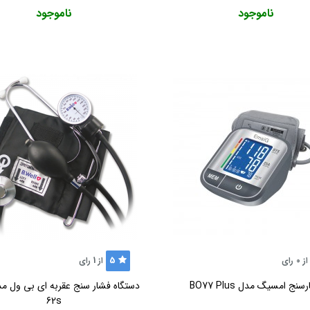
ناموجود
ناموجود
5
از
0
رای
از
1
رای
سنج امسیگ مدل BO77 Plus
62s