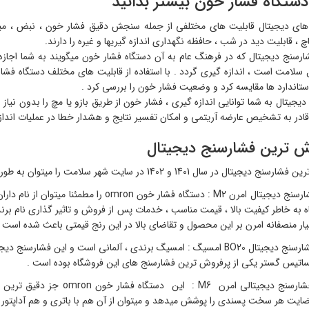
 دستگاه فشار خون بیشتر بدانید
ای دیجیتال قابلیت های مختلفی از جمله سنجش دقیق فشار خون ، نبض ، میانگ
چ ، قابلیت دید در شب ، حافظه نگهداری اندازه گیریها و غیره را دارند.
ارسنج دیجیتال که در فرهنگ عام به آن دستگاه فشار خون میگویند به شما اجازه 
ل سلامت است ، اندازه گیری گردد . با استفاده از قابلیت های مختلف دستگاه فش
استاندارد ها مقایسه کرد و وضعیت فشار خون را بررسی کرد .
یجیتال به شما توانایی اندازه گیری ، فشار خون از طریق بازو یا مچ را بدون نی
 قادر به تشخیص عارضه آریتمی و امکان تفسیر نتایج و هشدار خطا در عملیات اندا
ش ترین فشارسنج دیجیتال
 در سال 1401 و 1402 در سایت شهر سلامت را میتوان به طور قاطع مربوط 4 مدل محصول دانست :
رتبه 1 ، فشارسنج دیجیتال امرن M2 : دستگاه ف
ار منصفانه امرن بر این محصول و تقاضای بالا در این رنج قیمتی باعث شده است ک
ساتیس گستر یکی از پرفروش ترین فشارسنج های این فروشگاه بوده است .
رتبه 3 ، فشارسنج دیجیتالی ا
ت هر سخت پسندی را پوشش میدهد و میتوان از آن هم با باتری و هم آداپتور استفاده