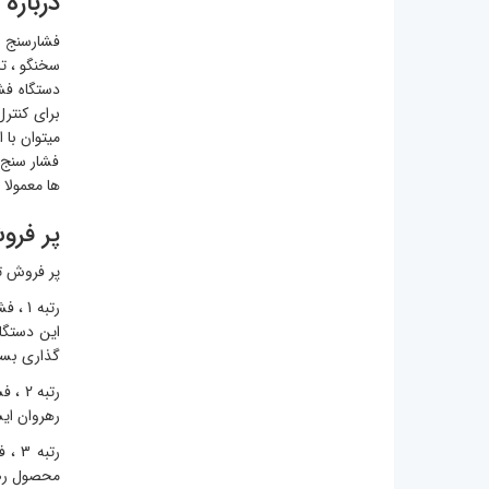
درباره
فشارسنج ه
سخنگو ، تا
دستگاه فش
برای کنتر
میتوان با 
فشار سنج د
ها معمولا
پر فرو
پر فروش ترین فشارسنج دیجیتال
گذاری بسی
رهروان ای
محصول رضای