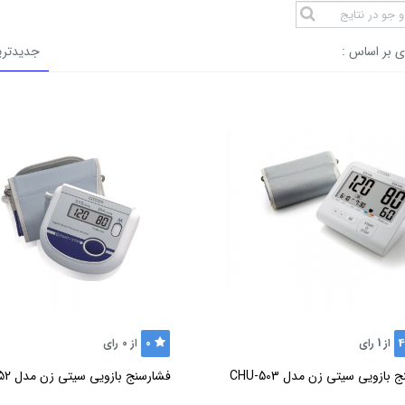
 بر اساس :
جدیدتری
0
4
از
1
رای
از
0
رای
بازویی سیتی زن مدل CHU-503
فشارسنج بازویی سیتی زن مدل CH-452