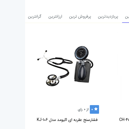
ن
پربازدیدترین
پرفروش ترین
ارزانترین
گرانترین
0
از
0
رای
فشارسنج عقربه ای اکیومد مدل KJ-106