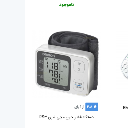
ناموجود
4.8
از
1
رای
دستگاه فشار خون مچی امرن RS3