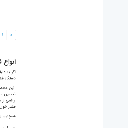
1
«
انواع 
اگر به دنب
دستگاه فش
تضمین اصا
واقعی از ب
فشار خون ر
همچنین بیا