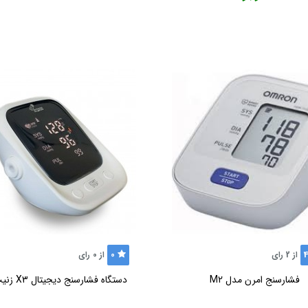
0
4
از
2
رای
از
0
رای
فشارسنج امرن مدل M2
دستگاه فشارسنج دیجیتال X3 زنیت مد