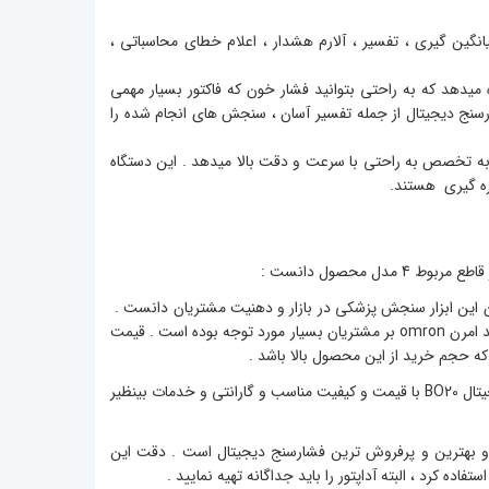
ین گیری ، تفسیر ، آلارم هشدار ، اعلام خطای محاسباتی ،
میدهد که به راحتی بتوانید فشار خون که فاکتور بسیار مهمی
ارسنج دیجیتال از جمله تفسیر آسان ، سنجش های انجام شده را
از به تخصص به راحتی با سرعت و دقت بالا میدهد . این دستگاه
زه گیری هستند.
شار خون omron را مطمئنا میتوان از نام داران این ابزار سنجش پزشکی در بازار و دهنیت مشتریان دانست .
این دستگاه به خاطر کیفیت بالا ، قیمت مناسب ، خدمات پس از فروش و تاثیر گذاری نام برند امرن omron بر مشتریان بسیار مورد توجه بوده است . قیمت
ه حجم خرید از این محصول بالا باشد .
رتبه 2 ، فشارسنج دیجیتال BO20 امسیگ : امسیگ برندی ، آلمانی است و این فشارسنج دیجیتال BO20 با قیمت و کیفیت مناسب و گارانتی و خدمات بینظیر
مرن M6 : این دستگاه فشار خون omron جز دقیق ترین و بهترین و پرفروش ترین فشارسنج دیجیتال است . دقت این
 کرد ، البته آداپتور را باید جداگانه تهیه نمایید .