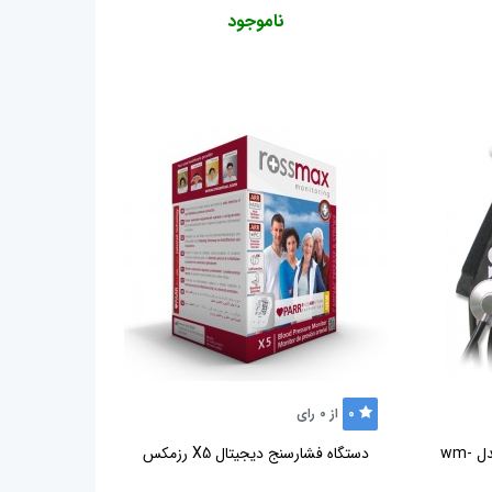
ناموجود
0
از
0
رای
دستگاه فشار سنج عقربه ای بی ول مدل wm-
دستگاه فشارسنج دیجیتال X5 رزمکس