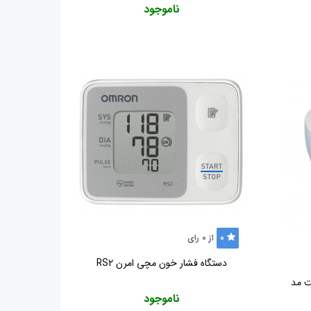
ناموجود
0
از
0
رای
دستگاه فشار خون مچی امرن RS2
ناموجود