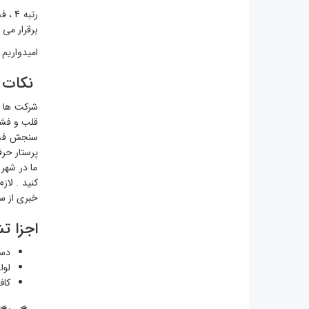
برقرار می 
امیدواریم 
نکات ک
شرکت ها و 
قلب و فشا
سنجش فشار 
پرستار حرف
ما در شهر 
کنید . لاز
خبری از س
اجزا ت
دست
لول
کاف