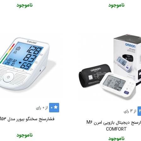
ناموجود
ناموجود
0
از
0
رای
4
از
3
رای
فشارسنج سخنگو بیورر مدل BM53
فشارسنج دیجیتال بازویی امرن M6
COMFORT
ناموجود
ناموجود