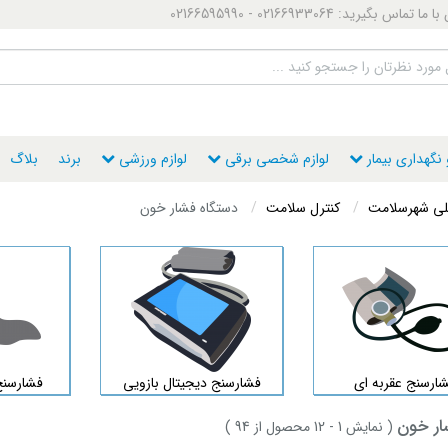
ماس بگیرید: 02166933064 - 02166595990
گهداری بیمار
لوازم شخصی برقی
لوازم ورزشی
برند
بلاگ
ی شهرسلامت
کنترل سلامت
دستگاه فشار خون
ارسنج عقربه ای
فشارسنج دیجیتال بازویی
فشارسنج
ار خون
(
نمایش
1
- 12
محصول از
94
)