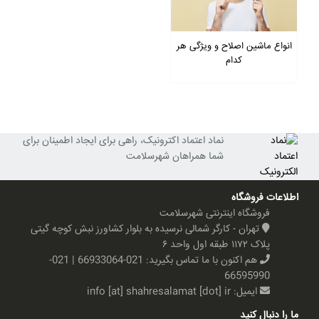
انواع ماشین اصلاح و ویژگی هر
کدام
نماد اعتماد اکترونیک، راهی برای ایجاد اطمینان برای
شما همراهان شهرسلامت
اطلاعات فروشگاه
فروشگاه اینترنتی شهرسلامت
تهران - کارگر شمالی نرسیده به بلوار کشاورز نبش کوچه گیتی
پلاک ۱۱۷۲ طبقه اول واحد ۶
هم اکنون با ما تماس بگیرید:
021-66933064 | 021-
66595990
ایمیل:
info [at] shahresalamat [dot] ir
ما را دنبال کنید