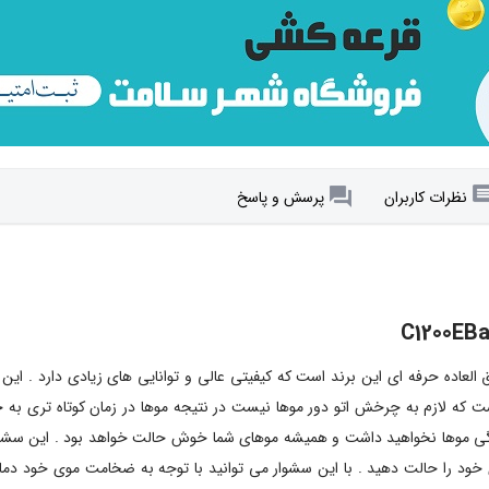
نظرات کاربران
پرسش و پاسخ
یس مدل C1200EBabyliss از محصولات فوق العاده حرفه ای این برند است که کیفیتی عالی و توانایی ه
 که لازم به چرخش اتو دور موها نیست در نتیجه موها در زمان کوتاه تری به حال
دگی موها نخواهید داشت و همیشه موهای شما خوش حالت خواهد بود . این سشوار 
ود را حالت دهید . با این سشوار می توانید با توجه به ضخامت موی خود دمای 