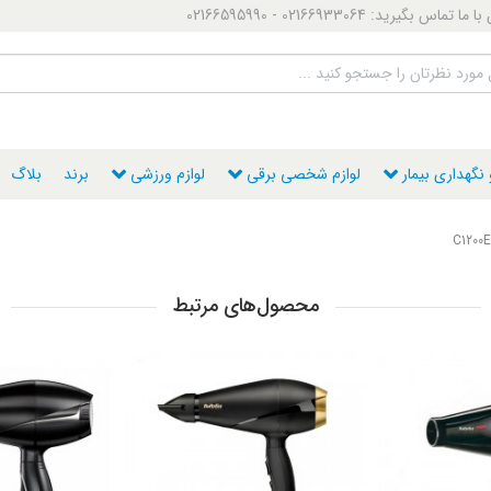
ماس بگیرید: 02166933064 - 02166595990
گهداری بیمار
لوازم شخصی برقی
لوازم ورزشی
برند
بلاگ
محصول‌های مرتبط