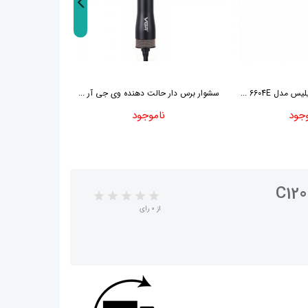
مدل 6604E ...
سشوار برس دار حالت دهنده وی جی آر ...
سشوار رمینگتون 
وجود
ناموجود
نا
از 0 رای