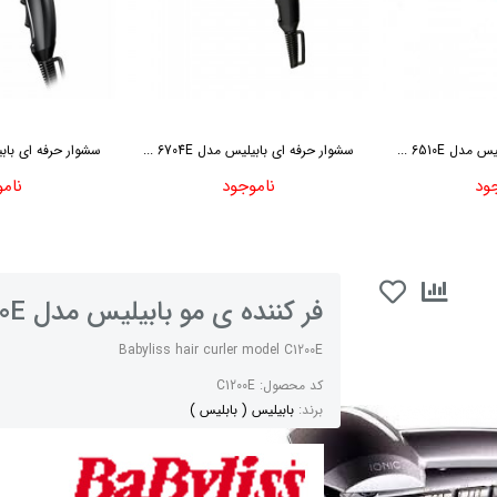
ل 6510E ...
سشوار حرفه ای بابیلیس مدل 6704E ...
سشوار حرفه ای بابیلیس 
ود
ناموجود
نام
فر کننده ی مو بابیلیس مدل C1200E
Babyliss hair curler model C1200E
کد محصول:
C1200E
برند:
بابیلیس ( بابلیس )