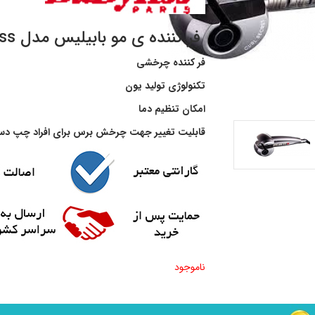
فر کننده ی مو بابیلیس مدل C1200EBabyliss
فر کننده چرخشی
تکنولوژی تولید یون
امکان تنظیم دما
قابلیت تغییر جهت چرخش برس برای افراد چپ د
ناموجود