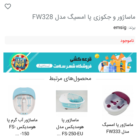
ماساژور و جکوزی پا امسیگ مدل FW328
برند:
emsig
ناموجود
محصول‌های مرتبط
ماساژور پا
ماساژور آب گرم پا
ماساژور پا امسیگ
هومدیکس مدل
هومدیکس FS-
مدل FW333
150- ...
FS-250-EU ...