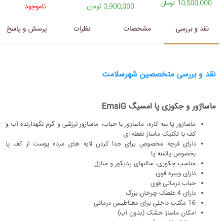
10,500,000 تومان
3,900,000 تومان
ناموجود
نقد و بررسی
مشخصات
نظرات
پرسش و پاسخ
نقد و بررسی متخصصین شهرسلامت
ماساژور و جکوزی پا امسیگ EmsiG
ماساژور پا سه کاره، ماساژور با حباب، ماساژور لرزشی و گرم نگهدارنده آب و
کف با تکنیک ماساژ نقطه ای
دارای فرچه مخصوص برای جدا کردن لایه های مرده پوست از کف پا
بخصوص پاشنه پا
مناسب جکوزی، سالنهای پدیکور و منازل
دارای ویبره قوی
حباب درمانی قوی
دارای 4 غلطک چرخان بزرگ
16 مگنت داخلی برای مغناطیس درمانی
امکان ماساژ خشک (بدون آب)