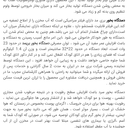
250 میلی لیتر بخار تولید نماید ، این محصول دارای فناوری اولتراسونیک است که
به محض روشن شدن دستگاه تولید بخار می کند و میزان بخار خروجی توسط ولوم
تنظیم روی بدنه کم و زیاد می شود.
دستگاه بخور
بری مد دارای فیلتر سرامیکی است که آب مخزن را از املاح تصفیه می
کند.این فیلتر قابلیت شستشو دارد ، علاوه بر اینکه دستگاه دارای نمایشگر میزان آب
است،دارای چراغ هشدار اتمام آب نیز می باشد،هم چنین به محض تمام شدن آب
،دستگاه به طور خودکار خاموش می شود ،این امر مانع آسیب رسیدن به دستگاه و
باعث افزایش عمر مفید آن می شود ، توان مصرفی
دستگاه بخور بریمد
در حدود 23
وات است، ابعاد دستگاه در حدود 22*32 سانتیمتر است و وزن آن 1.4 کیلوگرم
است که فضای زیادی را هم در اتاق کودک اشغال نمی کند و در کنار دکور اتاق کودک
شما جلوه خاصی خواهد داشت و به زیبایی آن خواهد افزود ، این دستگاه توسط
نماینده رسمی شرکت بری مد در ایران به مدت 2 سال گارانتی و خدمات پس از
فروش آن ارائه میگردد و شما میتوانید به راحتی با همراهی کارشناسان مجرب ما در
بخش فروش و همچنین دربافت مشاوره این محصول را با ارزان ترین قیمت ممکن
خرید نماید .
دسنگاه بخور سرد باعث افزایش سطح رطوبت و در نتیجه مرطوب شدن مجاری
تنفسی ، پوست و مو کودک خواهد شد و از انتشار ویرس ها جلوگیری می نماید ،
رطوبت بهینه هوا برای درمان خروسک ، اگزمای پوست بخصوص در زمستان که هوا
خشک تر است ، بسیار موثر است ، همان طور که می دانید بخور سرد به جهت
ایمنی، بیشتر از بخور گرم برای کودکان توصیه می شود، در صورتی که کودک شما به
آسم ،آلرژی یا بیماری های تنفسی مبتلا است بهتر است در مخزن آن از آب
جوشیده یا آب مقطر استفاده شود.