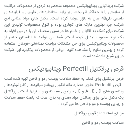
شرکت بریتانیایی ویتابیوتیکس مجموعه منحصر به فردی از محصولات مراقبت
از سلامتی را با حداکثر اثر بخشی بر پایه استانداردهای دارویی و فرآیندهای
طبیعی طی40 سال به بازار عرضه کرده است. مکمل های مواد غذایی این
شرکت جزء بهترین مارک های تجاری بوده و تنوع محصولات تولیدی این
شرکت برای کمک به آقایان و خانم ها در سنین مختلف آن را در بین افراد به
یک برند محبوب تبدیل کرده است. شما می توانید با اطمینان خاطر از
محصولات ویتابیوتیکس برای حل مشکلات مراقبت بهداشتی خودتان استفاده
کرده و بهترین نتایج را مشاهده کنید . برخی از محصولات پرکاربرد این شرکت
در زیر شرح داده‌شده است .
قرص پرفکتیل Perfectil ویتابیوتیکس
قرص پرفکتیل برای کمک به حفظ سلامت پوست , مو و ناخن تهیه شده است
. قرص Perfectil حاوی عصاره دانه انگور , پروآنتوسیانیدها , کاروتنوئیدها ,
ویتامین های A , E , D و C , بیوتین , سیستئین و مینرالها است . پرفکتیل
یک مکمل عالی برای رساندن مواد مغذی به بدن است که باعث حفظ سلامت
و زیبایی پوست و مو و ناخن ها می گردد .
مزایای استفاده از قرص پرفکتیل
سلامت پوست , مو و ناخن