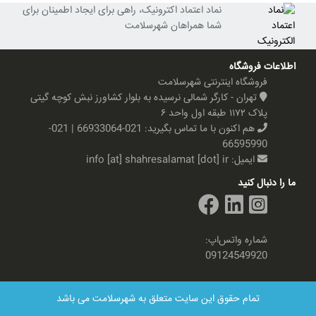
نماد اعتماد اکترونیک، راهی برای ایجاد اطمینان برای
شما همراهان شهرسلامت
اطلاعات فروشگاه
فروشگاه اینترنتی شهرسلامت
تهران - کارگر شمالی نرسیده به بلوار کشاورز نبش کوچه گیتی
پلاک ۱۱۷۲ طبقه اول واحد ۶
هم اکنون با ما تماس بگیرید:
021-66933064 | 021-
66595990
ایمیل:
info [at] shahresalamat [dot] ir
ما را دنبال کنید
شماره واتس‌اپ:
09124549920
تمام حقوق این سایت متعلق به شهرسلامت می باشد