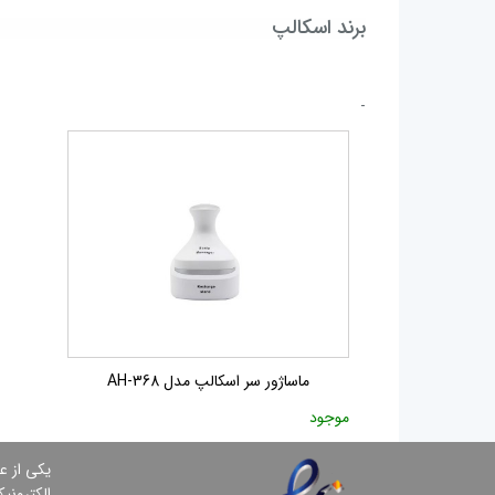
برند اسکالپ
-
ماساژور سر اسکالپ مدل 368-AH
موجود
یكی از ع
الكترونی