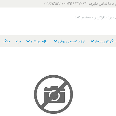
ماس بگیرید: 02166933064 - 02166595990
گهداری بیمار
لوازم شخصی برقی
لوازم ورزشی
برند
بلاگ