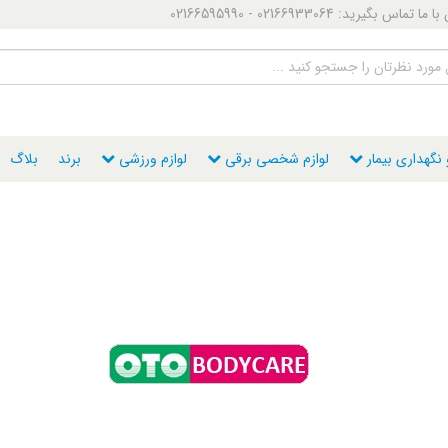
ماس بگیرید: 02166933064 - 02166595990
گهداری بیمار
لوازم شخصی برقی
لوازم ورزشی
برند
بلاگ