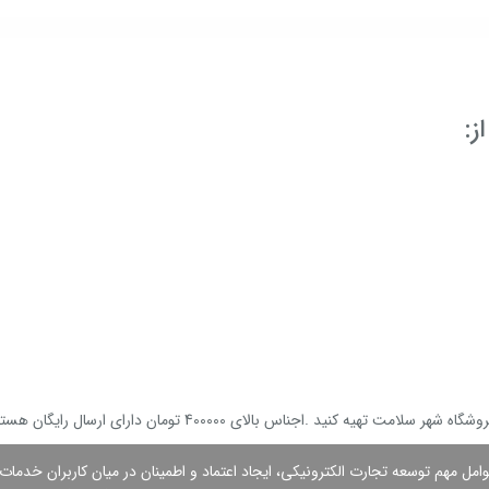
کنید .اجناس بالای 400000 تومان دارای ارسال رایگان هستند.
وامل مهم توسعه تجارت الكترونیكی، ایجاد اعتماد و اطمینان در میان كاربران خدمات