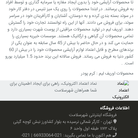
تا محصولات آرایشی خود را بدون ایجاد مغازه یا سرمایه گذاری و توسط افراد
به فروش برسانند. در ابتدا محصولات را روی یک میز تنیس در دفتر کار خود
در سوئد بسته بندی کرده و به دوستان، آشنایان و کارآفرینان خود در سراسر
سوئد، برای فروش می دادند. آنها از این راه توانستند تجارت خود را گسترش
دهند. اوریف لیم در تولید محصولات مراقبتی از پوست شهرت بسیاری دارد و
تمامی محصولات آن گیاهی و ارگانیک هستند. موسسات خیریه بسیاری را
حمایت می کند و در حال حاضر با بیش از 45 سال سابقه به عنوان یکی از
برندهای مطرح و قابل اعتماد لوازم آرایشی محصولات خود را در بیش از 60
کشور دنیا به فروش می رساند. فروش سالانه این برند حدود 1.5 میلیارد یورو
است. .
محصولات اوریف لیم : کرم پودر
نماد اعتماد اکترونیک، راهی برای ایجاد اطمینان برای
شما همراهان شهرسلامت
اطلاعات فروشگاه
فروشگاه اینترنتی شهرسلامت
تهران - کارگر شمالی نرسیده به بلوار کشاورز نبش کوچه گیتی
پلاک ۱۱۷۲ طبقه اول واحد ۶
هم اکنون با ما تماس بگیرید:
021-66933064 | 021-