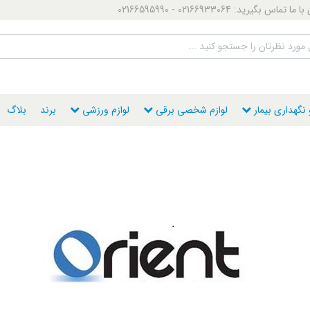
ماس بگیرید: 02166933064 - 02166595990
گهداری بیمار
لوازم شخصی برقی
لوازم ورزشی
برند
بلاگ