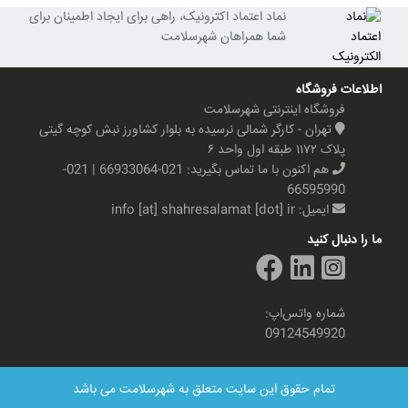
نماد اعتماد اکترونیک، راهی برای ایجاد اطمینان برای
شما همراهان شهرسلامت
اطلاعات فروشگاه
فروشگاه اینترنتی شهرسلامت
تهران - کارگر شمالی نرسیده به بلوار کشاورز نبش کوچه گیتی
پلاک ۱۱۷۲ طبقه اول واحد ۶
هم اکنون با ما تماس بگیرید:
021-66933064 | 021-
66595990
ایمیل:
info [at] shahresalamat [dot] ir
ما را دنبال کنید
شماره واتس‌اپ:
09124549920
تمام حقوق این سایت متعلق به شهرسلامت می باشد